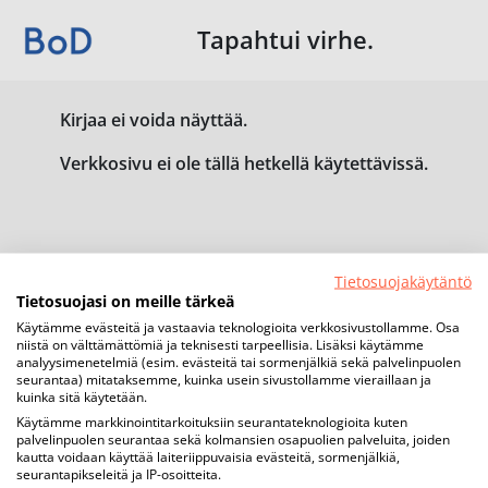
Tapahtui virhe.
Kirjaa ei voida näyttää.
Verkkosivu ei ole tällä hetkellä käytettävissä.
Tietosuojakäytäntö
Tietosuojasi on meille tärkeä
Käytämme evästeitä ja vastaavia teknologioita verkkosivustollamme. Osa
niistä on välttämättömiä ja teknisesti tarpeellisia. Lisäksi käytämme
analyysimenetelmiä (esim. evästeitä tai sormenjälkiä sekä palvelinpuolen
seurantaa) mitataksemme, kuinka usein sivustollamme vieraillaan ja
kuinka sitä käytetään.
Käytämme markkinointitarkoituksiin seurantateknologioita kuten
palvelinpuolen seurantaa sekä kolmansien osapuolien palveluita, joiden
kautta voidaan käyttää laiteriippuvaisia evästeitä, sormenjälkiä,
seurantapikseleitä ja IP-osoitteita.