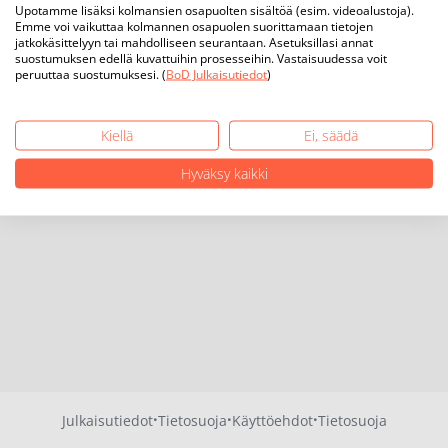
Upotamme lisäksi kolmansien osapuolten sisältöä (esim. videoalustoja).
Emme voi vaikuttaa kolmannen osapuolen suorittamaan tietojen
jatkokäsittelyyn tai mahdolliseen seurantaan. Asetuksillasi annat
suostumuksen edellä kuvattuihin prosesseihin. Vastaisuudessa voit
peruuttaa suostumuksesi. (
BoD Julkaisutiedot
)
Kiellä
Ei, säädä
Hyväksy kaikki
·
·
·
Julkaisutiedot
Tietosuoja
Käyttöehdot
Tietosuoja