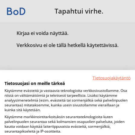
Tapahtui virhe.
Kirjaa ei voida näyttää.
Verkkosivu ei ole tällä hetkellä käytettävissä.
Tietosuojakäytäntö
Tietosuojasi on meille tärkeä
Käytämme evästeitä ja vastaavia teknologioita verkkosivustollamme. Osa
niistä on välttämättömiä ja teknisesti tarpeellisia. Lisäksi käytämme
analyysimenetelmiä (esim. evästeitä tai sormenjälkiä sekä palvelinpuolen
seurantaa) mitataksemme, kuinka usein sivustollamme vieraillaan ja
kuinka sitä käytetään.
Käytämme markkinointitarkoituksiin seurantateknologioita kuten
palvelinpuolen seurantaa sekä kolmansien osapuolien palveluita, joiden
kautta voidaan käyttää laiteriippuvaisia evästeitä, sormenjälkiä,
seurantapikseleitä ja IP-osoitteita.