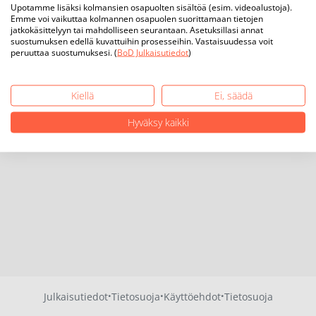
Upotamme lisäksi kolmansien osapuolten sisältöä (esim. videoalustoja).
Emme voi vaikuttaa kolmannen osapuolen suorittamaan tietojen
jatkokäsittelyyn tai mahdolliseen seurantaan. Asetuksillasi annat
suostumuksen edellä kuvattuihin prosesseihin. Vastaisuudessa voit
peruuttaa suostumuksesi. (
BoD Julkaisutiedot
)
Kiellä
Ei, säädä
Hyväksy kaikki
·
·
·
Julkaisutiedot
Tietosuoja
Käyttöehdot
Tietosuoja