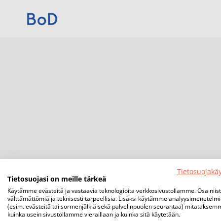
Tietosuojakä
Tietosuojasi on meille tärkeä
Käytämme evästeitä ja vastaavia teknologioita verkkosivustollamme. Osa niis
välttämättömiä ja teknisesti tarpeellisia. Lisäksi käytämme analyysimenetelm
(esim. evästeitä tai sormenjälkiä sekä palvelinpuolen seurantaa) mitataksem
kuinka usein sivustollamme vieraillaan ja kuinka sitä käytetään.