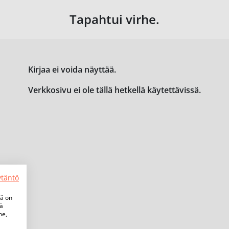
Tapahtui virhe.
Kirjaa ei voida näyttää.
Verkkosivu ei ole tällä hetkellä käytettävissä.
ytäntö
tä on
iä
me,