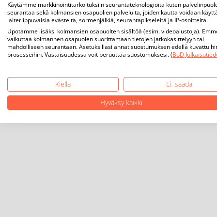
Käytämme markkinointitarkoituksiin seurantateknologioita kuten palvelinpuol
seurantaa sekä kolmansien osapuolien palveluita, joiden kautta voidaan käytt
laiteriippuvaisia evästeitä, sormenjälkiä, seurantapikseleitä ja IP-osoitteita.
Upotamme lisäksi kolmansien osapuolten sisältöä (esim. videoalustoja). Emm
vaikuttaa kolmannen osapuolen suorittamaan tietojen jatkokäsittelyyn tai
mahdolliseen seurantaan. Asetuksillasi annat suostumuksen edellä kuvattuihi
prosesseihin. Vastaisuudessa voit peruuttaa suostumuksesi. (
BoD Julkaisutied
Kiellä
Ei, säädä
Hyväksy kaikki