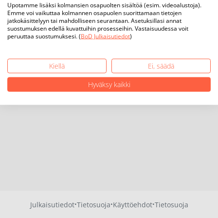
Upotamme lisäksi kolmansien osapuolten sisältöä (esim. videoalustoja).
Emme voi vaikuttaa kolmannen osapuolen suorittamaan tietojen
jatkokäsittelyyn tai mahdolliseen seurantaan. Asetuksillasi annat
suostumuksen edellä kuvattuihin prosesseihin. Vastaisuudessa voit
peruuttaa suostumuksesi. (
BoD Julkaisutiedot
)
Kiellä
Ei, säädä
Hyväksy kaikki
·
·
·
Julkaisutiedot
Tietosuoja
Käyttöehdot
Tietosuoja