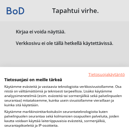
Tapahtui virhe.
Kirjaa ei voida näyttää.
Verkkosivu ei ole tällä hetkellä käytettävissä.
Tietosuojakäytäntö
Tietosuojasi on meille tärkeä
Käytämme evästeitä ja vastaavia teknologioita verkkosivustollamme. Osa
niistä on välttämättömiä ja teknisesti tarpeellisia. Lisäksi käytämme
analyysimenetelmiä (esim. evästeitä tai sormenjälkiä sekä palvelinpuolen
seurantaa) mitataksemme, kuinka usein sivustollamme vieraillaan ja
kuinka sitä käytetään.
Käytämme markkinointitarkoituksiin seurantateknologioita kuten
palvelinpuolen seurantaa sekä kolmansien osapuolien palveluita, joiden
kautta voidaan käyttää laiteriippuvaisia evästeitä, sormenjälkiä,
seurantapikseleitä ja IP-osoitteita.