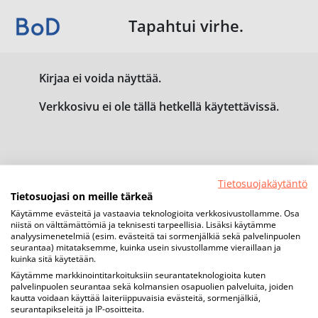
Tapahtui virhe.
Kirjaa ei voida näyttää.
Verkkosivu ei ole tällä hetkellä käytettävissä.
Tietosuojakäytäntö
Tietosuojasi on meille tärkeä
Käytämme evästeitä ja vastaavia teknologioita verkkosivustollamme. Osa
niistä on välttämättömiä ja teknisesti tarpeellisia. Lisäksi käytämme
analyysimenetelmiä (esim. evästeitä tai sormenjälkiä sekä palvelinpuolen
seurantaa) mitataksemme, kuinka usein sivustollamme vieraillaan ja
kuinka sitä käytetään.
Käytämme markkinointitarkoituksiin seurantateknologioita kuten
palvelinpuolen seurantaa sekä kolmansien osapuolien palveluita, joiden
kautta voidaan käyttää laiteriippuvaisia evästeitä, sormenjälkiä,
seurantapikseleitä ja IP-osoitteita.