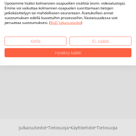
Upotamme lisäksi kolmansien osapuolten sisältöä (esim. videoalustoja).
Emme voi vaikuttaa kolmannen osapuolen suorittamaan tietojen
jatkokäsittelyyn tai mahdolliseen seurantaan. Asetuksillasi annat
suostumuksen edellä kuvattuihin prosesseihin. Vastaisuudessa voit
peruuttaa suostumuksesi. (
BoD Julkaisutiedot
)
Kiellä
Ei, säädä
Hyväksy kaikki
·
·
·
Julkaisutiedot
Tietosuoja
Käyttöehdot
Tietosuoja