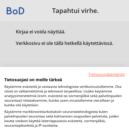
Tapahtui virhe.
Kirjaa ei voida näyttää.
Verkkosivu ei ole tällä hetkellä käytettävissä.
Tietosuojakäytäntö
Tietosuojasi on meille tärkeä
Käytämme evästeitä ja vastaavia teknologioita verkkosivustollamme. Osa
niistä on välttämättömiä ja teknisesti tarpeellisia. Lisäksi käytämme
analyysimenetelmiä (esim. evästeitä tai sormenjälkiä sekä palvelinpuolen
seurantaa) mitataksemme, kuinka usein sivustollamme vieraillaan ja
kuinka sitä käytetään.
Käytämme markkinointitarkoituksiin seurantateknologioita kuten
palvelinpuolen seurantaa sekä kolmansien osapuolien palveluita, joiden
kautta voidaan käyttää laiteriippuvaisia evästeitä, sormenjälkiä,
seurantapikseleitä ja IP-osoitteita.