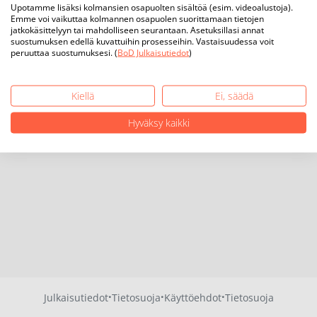
Upotamme lisäksi kolmansien osapuolten sisältöä (esim. videoalustoja).
Emme voi vaikuttaa kolmannen osapuolen suorittamaan tietojen
jatkokäsittelyyn tai mahdolliseen seurantaan. Asetuksillasi annat
suostumuksen edellä kuvattuihin prosesseihin. Vastaisuudessa voit
peruuttaa suostumuksesi. (
BoD Julkaisutiedot
)
Kiellä
Ei, säädä
Hyväksy kaikki
·
·
·
Julkaisutiedot
Tietosuoja
Käyttöehdot
Tietosuoja