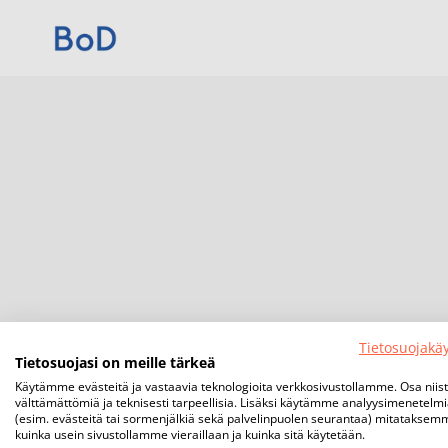
Tietosuojakä
Tietosuojasi on meille tärkeä
Käytämme evästeitä ja vastaavia teknologioita verkkosivustollamme. Osa niis
välttämättömiä ja teknisesti tarpeellisia. Lisäksi käytämme analyysimenetelm
(esim. evästeitä tai sormenjälkiä sekä palvelinpuolen seurantaa) mitataksem
kuinka usein sivustollamme vieraillaan ja kuinka sitä käytetään.