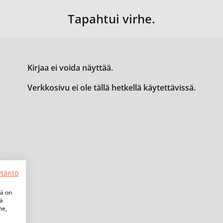
Tapahtui virhe.
Kirjaa ei voida näyttää.
Verkkosivu ei ole tällä hetkellä käytettävissä.
ytäntö
tä on
iä
me,