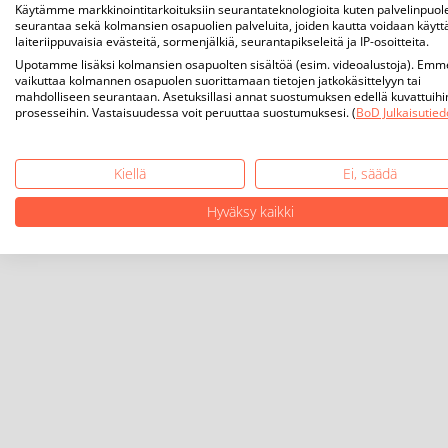
Käytämme markkinointitarkoituksiin seurantateknologioita kuten palvelinpuol
seurantaa sekä kolmansien osapuolien palveluita, joiden kautta voidaan käytt
laiteriippuvaisia evästeitä, sormenjälkiä, seurantapikseleitä ja IP-osoitteita.
Upotamme lisäksi kolmansien osapuolten sisältöä (esim. videoalustoja). Emm
vaikuttaa kolmannen osapuolen suorittamaan tietojen jatkokäsittelyyn tai
mahdolliseen seurantaan. Asetuksillasi annat suostumuksen edellä kuvattuihi
prosesseihin. Vastaisuudessa voit peruuttaa suostumuksesi. (
BoD Julkaisutied
Kiellä
Ei, säädä
Hyväksy kaikki