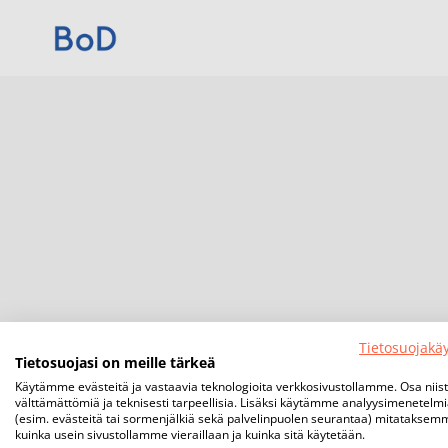
Tietosuojakä
Tietosuojasi on meille tärkeä
Käytämme evästeitä ja vastaavia teknologioita verkkosivustollamme. Osa niis
välttämättömiä ja teknisesti tarpeellisia. Lisäksi käytämme analyysimenetelm
(esim. evästeitä tai sormenjälkiä sekä palvelinpuolen seurantaa) mitataksem
kuinka usein sivustollamme vieraillaan ja kuinka sitä käytetään.