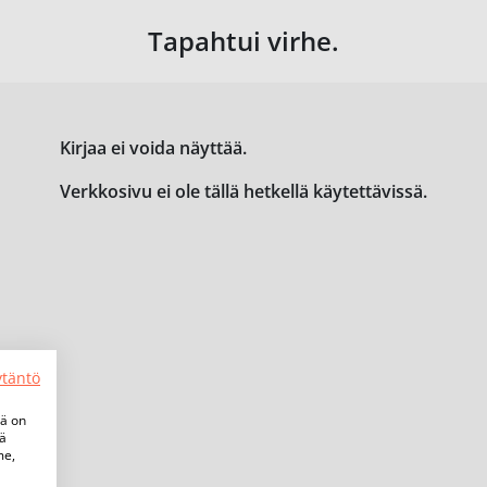
Tapahtui virhe.
Kirjaa ei voida näyttää.
Verkkosivu ei ole tällä hetkellä käytettävissä.
ytäntö
tä on
iä
me,