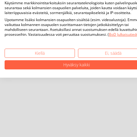
Käytämme markkinointitarkoituksiin seurantateknologioita kuten palvelinpuol
seurantaa sekä kolmansien osapuolien palveluita, joiden kautta voidaan käytt
laiteriippuvaisia evästeitä, sormenjälkiä, seurantapikseleitä ja IP-osoitteita.
Upotamme lisäksi kolmansien osapuolten sisältöä (esim. videoalustoja). Emm
vaikuttaa kolmannen osapuolen suorittamaan tietojen jatkokäsittelyyn tai
mahdolliseen seurantaan. Asetuksillasi annat suostumuksen edellä kuvattuihi
prosesseihin. Vastaisuudessa voit peruuttaa suostumuksesi. (
BoD Julkaisutied
Kiellä
Ei, säädä
Hyväksy kaikki