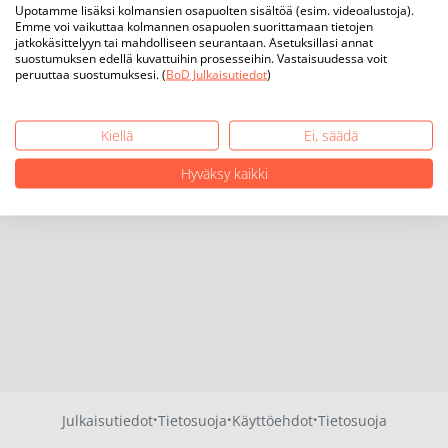
Upotamme lisäksi kolmansien osapuolten sisältöä (esim. videoalustoja).
Emme voi vaikuttaa kolmannen osapuolen suorittamaan tietojen
jatkokäsittelyyn tai mahdolliseen seurantaan. Asetuksillasi annat
suostumuksen edellä kuvattuihin prosesseihin. Vastaisuudessa voit
peruuttaa suostumuksesi. (
BoD Julkaisutiedot
)
Kiellä
Ei, säädä
Hyväksy kaikki
·
·
·
Julkaisutiedot
Tietosuoja
Käyttöehdot
Tietosuoja