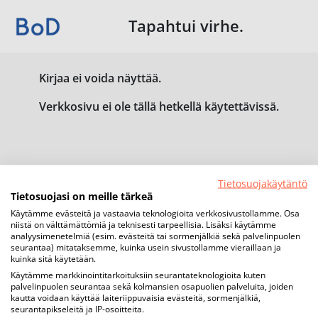
Tapahtui virhe.
Kirjaa ei voida näyttää.
Verkkosivu ei ole tällä hetkellä käytettävissä.
Tietosuojakäytäntö
Tietosuojasi on meille tärkeä
Käytämme evästeitä ja vastaavia teknologioita verkkosivustollamme. Osa
niistä on välttämättömiä ja teknisesti tarpeellisia. Lisäksi käytämme
analyysimenetelmiä (esim. evästeitä tai sormenjälkiä sekä palvelinpuolen
seurantaa) mitataksemme, kuinka usein sivustollamme vieraillaan ja
kuinka sitä käytetään.
Käytämme markkinointitarkoituksiin seurantateknologioita kuten
palvelinpuolen seurantaa sekä kolmansien osapuolien palveluita, joiden
kautta voidaan käyttää laiteriippuvaisia evästeitä, sormenjälkiä,
seurantapikseleitä ja IP-osoitteita.