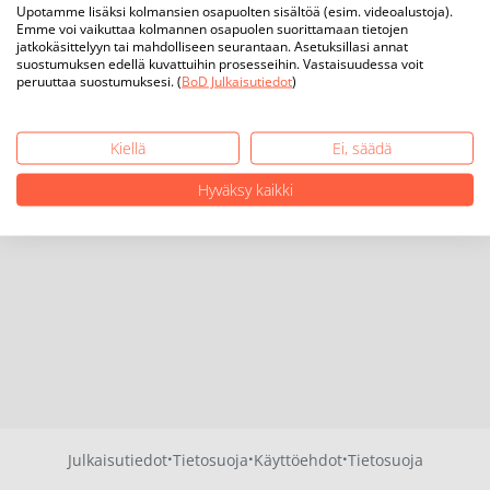
Upotamme lisäksi kolmansien osapuolten sisältöä (esim. videoalustoja).
Emme voi vaikuttaa kolmannen osapuolen suorittamaan tietojen
jatkokäsittelyyn tai mahdolliseen seurantaan. Asetuksillasi annat
suostumuksen edellä kuvattuihin prosesseihin. Vastaisuudessa voit
peruuttaa suostumuksesi. (
BoD Julkaisutiedot
)
Kiellä
Ei, säädä
Hyväksy kaikki
·
·
·
Julkaisutiedot
Tietosuoja
Käyttöehdot
Tietosuoja