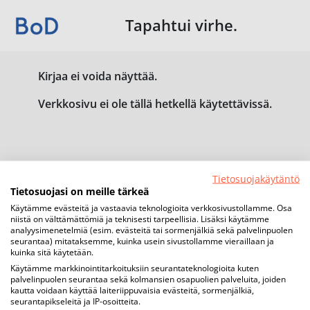
Tapahtui virhe.
Kirjaa ei voida näyttää.
Verkkosivu ei ole tällä hetkellä käytettävissä.
Tietosuojakäytäntö
Tietosuojasi on meille tärkeä
Käytämme evästeitä ja vastaavia teknologioita verkkosivustollamme. Osa
niistä on välttämättömiä ja teknisesti tarpeellisia. Lisäksi käytämme
analyysimenetelmiä (esim. evästeitä tai sormenjälkiä sekä palvelinpuolen
seurantaa) mitataksemme, kuinka usein sivustollamme vieraillaan ja
kuinka sitä käytetään.
Käytämme markkinointitarkoituksiin seurantateknologioita kuten
palvelinpuolen seurantaa sekä kolmansien osapuolien palveluita, joiden
kautta voidaan käyttää laiteriippuvaisia evästeitä, sormenjälkiä,
seurantapikseleitä ja IP-osoitteita.