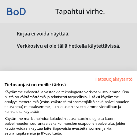
Tapahtui virhe.
Kirjaa ei voida näyttää.
Verkkosivu ei ole tällä hetkellä käytettävissä.
Tietosuojakäytäntö
Tietosuojasi on meille tärkeä
Käytämme evästeitä ja vastaavia teknologioita verkkosivustollamme. Osa
niistä on välttämättömiä ja teknisesti tarpeellisia. Lisäksi käytämme
analyysimenetelmiä (esim. evästeitä tai sormenjälkiä sekä palvelinpuolen
seurantaa) mitataksemme, kuinka usein sivustollamme vieraillaan ja
kuinka sitä käytetään.
Käytämme markkinointitarkoituksiin seurantateknologioita kuten
palvelinpuolen seurantaa sekä kolmansien osapuolien palveluita, joiden
kautta voidaan käyttää laiteriippuvaisia evästeitä, sormenjälkiä,
seurantapikseleitä ja IP-osoitteita.