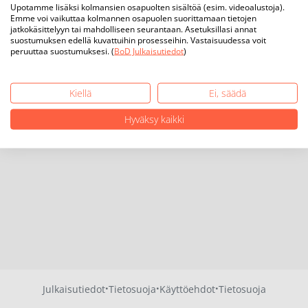
Upotamme lisäksi kolmansien osapuolten sisältöä (esim. videoalustoja).
Emme voi vaikuttaa kolmannen osapuolen suorittamaan tietojen
jatkokäsittelyyn tai mahdolliseen seurantaan. Asetuksillasi annat
suostumuksen edellä kuvattuihin prosesseihin. Vastaisuudessa voit
peruuttaa suostumuksesi. (
BoD Julkaisutiedot
)
Kiellä
Ei, säädä
Hyväksy kaikki
·
·
·
Julkaisutiedot
Tietosuoja
Käyttöehdot
Tietosuoja