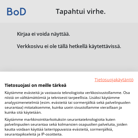
Tapahtui virhe.
Kirjaa ei voida näyttää.
Verkkosivu ei ole tällä hetkellä käytettävissä.
Tietosuojakäytäntö
Tietosuojasi on meille tärkeä
Käytämme evästeitä ja vastaavia teknologioita verkkosivustollamme. Osa
niistä on välttämättömiä ja teknisesti tarpeellisia. Lisäksi käytämme
analyysimenetelmiä (esim. evästeitä tai sormenjälkiä sekä palvelinpuolen
seurantaa) mitataksemme, kuinka usein sivustollamme vieraillaan ja
kuinka sitä käytetään.
Käytämme markkinointitarkoituksiin seurantateknologioita kuten
palvelinpuolen seurantaa sekä kolmansien osapuolien palveluita, joiden
kautta voidaan käyttää laiteriippuvaisia evästeitä, sormenjälkiä,
seurantapikseleitä ja IP-osoitteita.