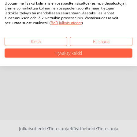
Upotamme lisäksi kolmansien osapuolten sisältöä (esim. videoalustoja).
Emme voi vaikuttaa kolmannen osapuolen suorittamaan tietojen
jatkokäsittelyyn tai mahdolliseen seurantaan. Asetuksillasi annat
suostumuksen edellä kuvattuihin prosesseihin. Vastaisuudessa voit
peruuttaa suostumuksesi. (
BoD Julkaisutiedot
)
Kiellä
Ei, säädä
Hyväksy kaikki
·
·
·
Julkaisutiedot
Tietosuoja
Käyttöehdot
Tietosuoja