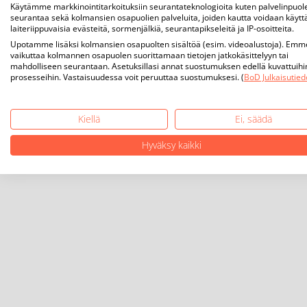
Käytämme markkinointitarkoituksiin seurantateknologioita kuten palvelinpuol
seurantaa sekä kolmansien osapuolien palveluita, joiden kautta voidaan käytt
laiteriippuvaisia evästeitä, sormenjälkiä, seurantapikseleitä ja IP-osoitteita.
Upotamme lisäksi kolmansien osapuolten sisältöä (esim. videoalustoja). Emm
vaikuttaa kolmannen osapuolen suorittamaan tietojen jatkokäsittelyyn tai
mahdolliseen seurantaan. Asetuksillasi annat suostumuksen edellä kuvattuihi
prosesseihin. Vastaisuudessa voit peruuttaa suostumuksesi. (
BoD Julkaisutied
Kiellä
Ei, säädä
Hyväksy kaikki