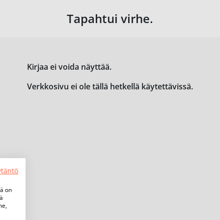
Tapahtui virhe.
Kirjaa ei voida näyttää.
Verkkosivu ei ole tällä hetkellä käytettävissä.
ytäntö
tä on
iä
me,