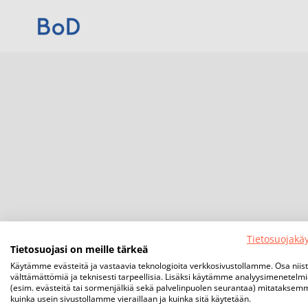
Tietosuojakä
Tietosuojasi on meille tärkeä
Käytämme evästeitä ja vastaavia teknologioita verkkosivustollamme. Osa niis
välttämättömiä ja teknisesti tarpeellisia. Lisäksi käytämme analyysimenetelm
(esim. evästeitä tai sormenjälkiä sekä palvelinpuolen seurantaa) mitataksem
kuinka usein sivustollamme vieraillaan ja kuinka sitä käytetään.