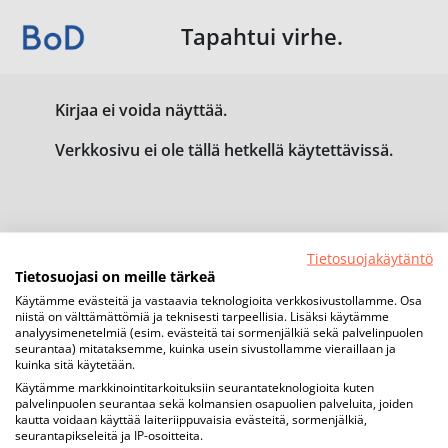
Tapahtui virhe.
Kirjaa ei voida näyttää.
Verkkosivu ei ole tällä hetkellä käytettävissä.
Tietosuojakäytäntö
Tietosuojasi on meille tärkeä
Käytämme evästeitä ja vastaavia teknologioita verkkosivustollamme. Osa
niistä on välttämättömiä ja teknisesti tarpeellisia. Lisäksi käytämme
analyysimenetelmiä (esim. evästeitä tai sormenjälkiä sekä palvelinpuolen
seurantaa) mitataksemme, kuinka usein sivustollamme vieraillaan ja
kuinka sitä käytetään.
Käytämme markkinointitarkoituksiin seurantateknologioita kuten
palvelinpuolen seurantaa sekä kolmansien osapuolien palveluita, joiden
kautta voidaan käyttää laiteriippuvaisia evästeitä, sormenjälkiä,
seurantapikseleitä ja IP-osoitteita.