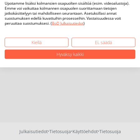
Upotamme lisäksi kolmansien osapuolten sisältöä (esim. videoalustoja).
Emme voi vaikuttaa kolmannen osapuolen suorittamaan tietojen
jatkokäsittelyyn tai mahdolliseen seurantaan. Asetuksillasi annat
suostumuksen edellä kuvattuihin prosesseihin. Vastaisuudessa voit
peruuttaa suostumuksesi. (
BoD Julkaisutiedot
)
Kiellä
Ei, säädä
Hyväksy kaikki
·
·
·
Julkaisutiedot
Tietosuoja
Käyttöehdot
Tietosuoja