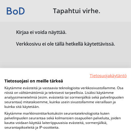
Tapahtui virhe.
Kirjaa ei voida näyttää.
Verkkosivu ei ole tällä hetkellä käytettävissä.
Tietosuojakäytäntö
Tietosuojasi on meille tärkeä
Käytämme evästeitä ja vastaavia teknologioita verkkosivustollamme. Osa
niistä on välttämättömiä ja teknisesti tarpeellisia. Lisäksi käytämme
analyysimenetelmiä (esim. evästeitä tai sormenjälkiä sekä palvelinpuolen
seurantaa) mitataksemme, kuinka usein sivustollamme vieraillaan ja
kuinka sitä käytetään.
Käytämme markkinointitarkoituksiin seurantateknologioita kuten
palvelinpuolen seurantaa sekä kolmansien osapuolien palveluita, joiden
kautta voidaan käyttää laiteriippuvaisia evästeitä, sormenjälkiä,
seurantapikseleitä ja IP-osoitteita.