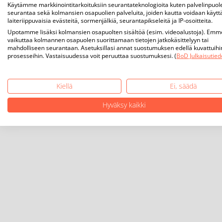
Käytämme markkinointitarkoituksiin seurantateknologioita kuten palvelinpuol
seurantaa sekä kolmansien osapuolien palveluita, joiden kautta voidaan käytt
laiteriippuvaisia evästeitä, sormenjälkiä, seurantapikseleitä ja IP-osoitteita.
Upotamme lisäksi kolmansien osapuolten sisältöä (esim. videoalustoja). Emm
vaikuttaa kolmannen osapuolen suorittamaan tietojen jatkokäsittelyyn tai
mahdolliseen seurantaan. Asetuksillasi annat suostumuksen edellä kuvattuihi
prosesseihin. Vastaisuudessa voit peruuttaa suostumuksesi. (
BoD Julkaisutied
Kiellä
Ei, säädä
Hyväksy kaikki