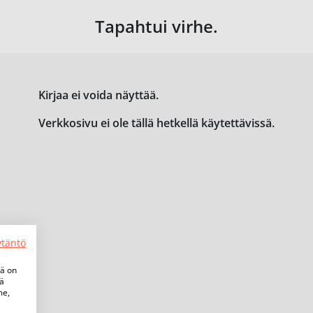
Tapahtui virhe.
Kirjaa ei voida näyttää.
Verkkosivu ei ole tällä hetkellä käytettävissä.
ytäntö
tä on
iä
me,