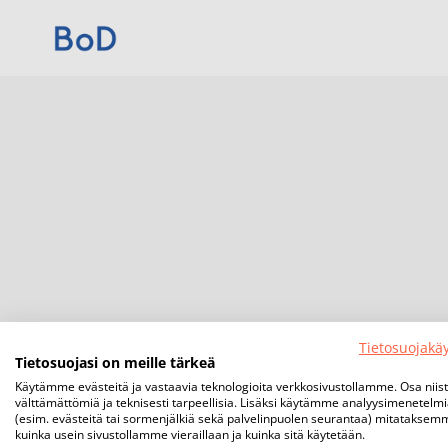
Tietosuojakä
Tietosuojasi on meille tärkeä
Käytämme evästeitä ja vastaavia teknologioita verkkosivustollamme. Osa niis
välttämättömiä ja teknisesti tarpeellisia. Lisäksi käytämme analyysimenetelm
(esim. evästeitä tai sormenjälkiä sekä palvelinpuolen seurantaa) mitataksem
kuinka usein sivustollamme vieraillaan ja kuinka sitä käytetään.