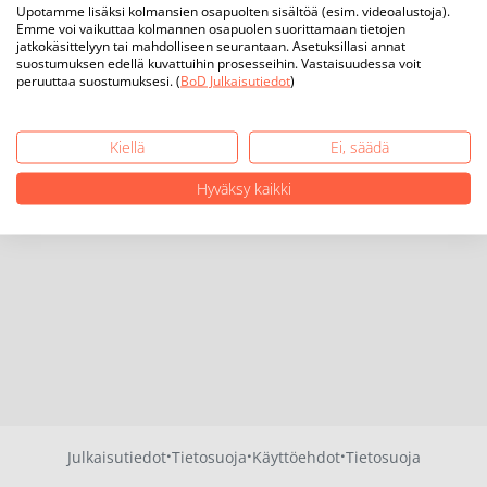
Upotamme lisäksi kolmansien osapuolten sisältöä (esim. videoalustoja).
Emme voi vaikuttaa kolmannen osapuolen suorittamaan tietojen
jatkokäsittelyyn tai mahdolliseen seurantaan. Asetuksillasi annat
suostumuksen edellä kuvattuihin prosesseihin. Vastaisuudessa voit
peruuttaa suostumuksesi. (
BoD Julkaisutiedot
)
Kiellä
Ei, säädä
Hyväksy kaikki
·
·
·
Julkaisutiedot
Tietosuoja
Käyttöehdot
Tietosuoja