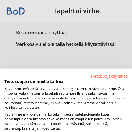
Tapahtui virhe.
Kirjaa ei voida näyttää.
Verkkosivu ei ole tällä hetkellä käytettävissä.
Tietosuojakäytäntö
Tietosuojasi on meille tärkeä
Käytämme evästeitä ja vastaavia teknologioita verkkosivustollamme. Osa
niistä on välttämättömiä ja teknisesti tarpeellisia. Lisäksi käytämme
analyysimenetelmiä (esim. evästeitä tai sormenjälkiä sekä palvelinpuolen
seurantaa) mitataksemme, kuinka usein sivustollamme vieraillaan ja
kuinka sitä käytetään.
Käytämme markkinointitarkoituksiin seurantateknologioita kuten
palvelinpuolen seurantaa sekä kolmansien osapuolien palveluita, joiden
kautta voidaan käyttää laiteriippuvaisia evästeitä, sormenjälkiä,
seurantapikseleitä ja IP-osoitteita.