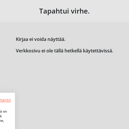
Tapahtui virhe.
Kirjaa ei voida näyttää.
Verkkosivu ei ole tällä hetkellä käytettävissä.
ytäntö
tä on
iä
me,