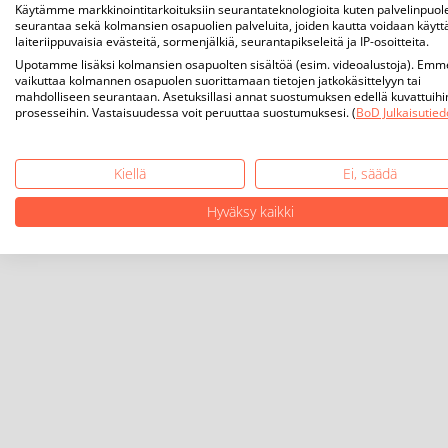
Käytämme markkinointitarkoituksiin seurantateknologioita kuten palvelinpuol
seurantaa sekä kolmansien osapuolien palveluita, joiden kautta voidaan käytt
laiteriippuvaisia evästeitä, sormenjälkiä, seurantapikseleitä ja IP-osoitteita.
Upotamme lisäksi kolmansien osapuolten sisältöä (esim. videoalustoja). Emm
vaikuttaa kolmannen osapuolen suorittamaan tietojen jatkokäsittelyyn tai
mahdolliseen seurantaan. Asetuksillasi annat suostumuksen edellä kuvattuihi
prosesseihin. Vastaisuudessa voit peruuttaa suostumuksesi. (
BoD Julkaisutied
Kiellä
Ei, säädä
Hyväksy kaikki