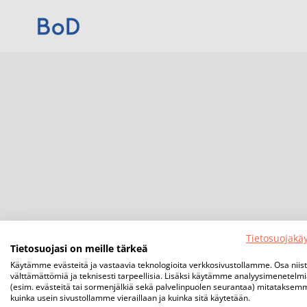
Tietosuojakä
Tietosuojasi on meille tärkeä
Käytämme evästeitä ja vastaavia teknologioita verkkosivustollamme. Osa niis
välttämättömiä ja teknisesti tarpeellisia. Lisäksi käytämme analyysimenetelm
(esim. evästeitä tai sormenjälkiä sekä palvelinpuolen seurantaa) mitataksem
kuinka usein sivustollamme vieraillaan ja kuinka sitä käytetään.