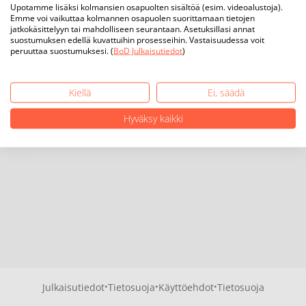
Upotamme lisäksi kolmansien osapuolten sisältöä (esim. videoalustoja).
Emme voi vaikuttaa kolmannen osapuolen suorittamaan tietojen
jatkokäsittelyyn tai mahdolliseen seurantaan. Asetuksillasi annat
suostumuksen edellä kuvattuihin prosesseihin. Vastaisuudessa voit
peruuttaa suostumuksesi. (
BoD Julkaisutiedot
)
Kiellä
Ei, säädä
Hyväksy kaikki
·
·
·
Julkaisutiedot
Tietosuoja
Käyttöehdot
Tietosuoja