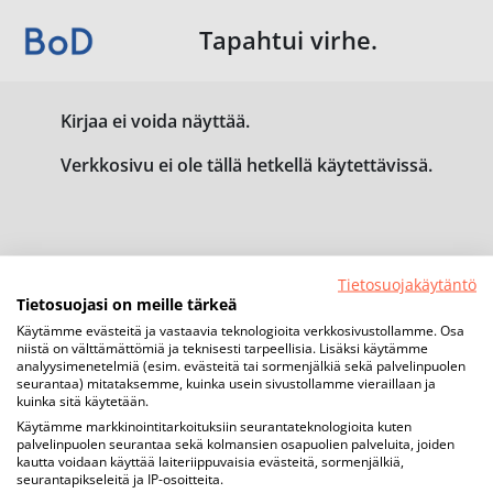
Tapahtui virhe.
Kirjaa ei voida näyttää.
Verkkosivu ei ole tällä hetkellä käytettävissä.
Tietosuojakäytäntö
Tietosuojasi on meille tärkeä
Käytämme evästeitä ja vastaavia teknologioita verkkosivustollamme. Osa
niistä on välttämättömiä ja teknisesti tarpeellisia. Lisäksi käytämme
analyysimenetelmiä (esim. evästeitä tai sormenjälkiä sekä palvelinpuolen
seurantaa) mitataksemme, kuinka usein sivustollamme vieraillaan ja
kuinka sitä käytetään.
Käytämme markkinointitarkoituksiin seurantateknologioita kuten
palvelinpuolen seurantaa sekä kolmansien osapuolien palveluita, joiden
kautta voidaan käyttää laiteriippuvaisia evästeitä, sormenjälkiä,
seurantapikseleitä ja IP-osoitteita.