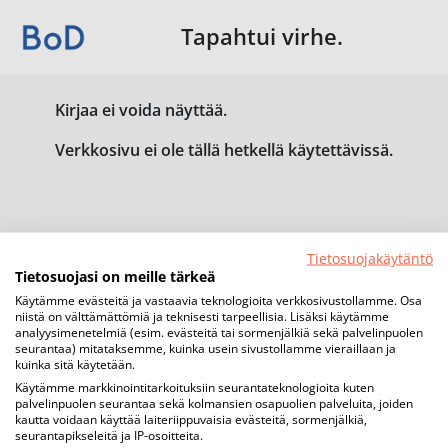
Tapahtui virhe.
Kirjaa ei voida näyttää.
Verkkosivu ei ole tällä hetkellä käytettävissä.
Tietosuojakäytäntö
Tietosuojasi on meille tärkeä
Käytämme evästeitä ja vastaavia teknologioita verkkosivustollamme. Osa
niistä on välttämättömiä ja teknisesti tarpeellisia. Lisäksi käytämme
analyysimenetelmiä (esim. evästeitä tai sormenjälkiä sekä palvelinpuolen
seurantaa) mitataksemme, kuinka usein sivustollamme vieraillaan ja
kuinka sitä käytetään.
Käytämme markkinointitarkoituksiin seurantateknologioita kuten
palvelinpuolen seurantaa sekä kolmansien osapuolien palveluita, joiden
kautta voidaan käyttää laiteriippuvaisia evästeitä, sormenjälkiä,
seurantapikseleitä ja IP-osoitteita.