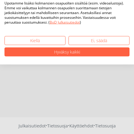
Upotamme lisäksi kolmansien osapuolten sisältöä (esim. videoalustoja).
Emme voi vaikuttaa kolmannen osapuolen suorittamaan tietojen
jatkokäsittelyyn tai mahdolliseen seurantaan. Asetuksillasi annat
suostumuksen edellä kuvattuihin prosesseihin. Vastaisuudessa voit
peruuttaa suostumuksesi. (
BoD Julkaisutiedot
)
Kiellä
Ei, säädä
Hyväksy kaikki
·
·
·
Julkaisutiedot
Tietosuoja
Käyttöehdot
Tietosuoja