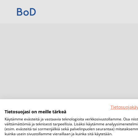
Tietosuojakä
Tietosuojasi on meille tärkeä
Käytämme evästeitä ja vastaavia teknologioita verkkosivustollamme. Osa niis
välttämättömiä ja teknisesti tarpeellisia. Lisäksi käytämme analyysimenetelm
(esim. evästeitä tai sormenjälkiä sekä palvelinpuolen seurantaa) mitataksem
kuinka usein sivustollamme vieraillaan ja kuinka sitä käytetään.