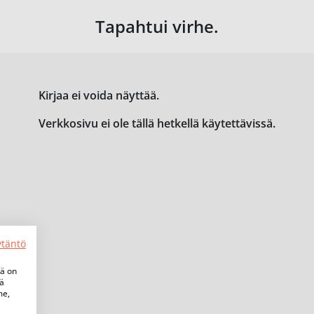
Tapahtui virhe.
Kirjaa ei voida näyttää.
Verkkosivu ei ole tällä hetkellä käytettävissä.
ytäntö
tä on
iä
me,