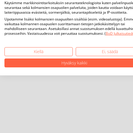
Käytämme markkinointitarkoituksiin seurantateknologioita kuten palvelinpuol
seurantaa sekä kolmansien osapuolien palveluita, joiden kautta voidaan käytt
laiteriippuvaisia evästeitä, sormenjälkiä, seurantapikseleitä ja IP-osoitteita.
Upotamme lisäksi kolmansien osapuolten sisältöä (esim. videoalustoja). Emm
vaikuttaa kolmannen osapuolen suorittamaan tietojen jatkokäsittelyyn tai
mahdolliseen seurantaan. Asetuksillasi annat suostumuksen edellä kuvattuihi
prosesseihin. Vastaisuudessa voit peruuttaa suostumuksesi. (
BoD Julkaisutied
Kiellä
Ei, säädä
Hyväksy kaikki