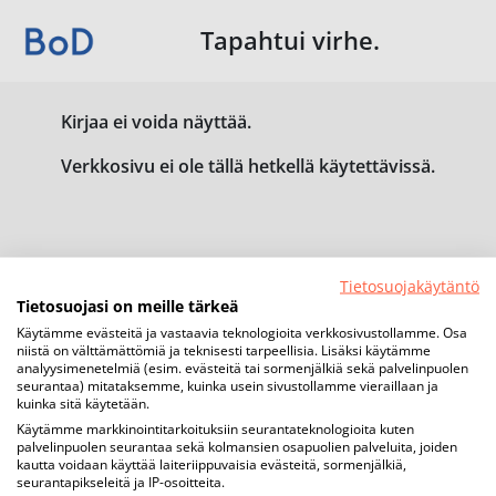
Tapahtui virhe.
Kirjaa ei voida näyttää.
Verkkosivu ei ole tällä hetkellä käytettävissä.
Tietosuojakäytäntö
Tietosuojasi on meille tärkeä
Käytämme evästeitä ja vastaavia teknologioita verkkosivustollamme. Osa
niistä on välttämättömiä ja teknisesti tarpeellisia. Lisäksi käytämme
analyysimenetelmiä (esim. evästeitä tai sormenjälkiä sekä palvelinpuolen
seurantaa) mitataksemme, kuinka usein sivustollamme vieraillaan ja
kuinka sitä käytetään.
Käytämme markkinointitarkoituksiin seurantateknologioita kuten
palvelinpuolen seurantaa sekä kolmansien osapuolien palveluita, joiden
kautta voidaan käyttää laiteriippuvaisia evästeitä, sormenjälkiä,
seurantapikseleitä ja IP-osoitteita.