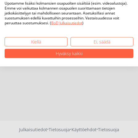
Upotamme lisäksi kolmansien osapuolten sisältöä (esim. videoalustoja).
Emme voi vaikuttaa kolmannen osapuolen suorittamaan tietojen
jatkokäsittelyyn tai mahdolliseen seurantaan. Asetuksillasi annat
suostumuksen edellä kuvattuihin prosesseihin. Vastaisuudessa voit
peruuttaa suostumuksesi. (
BoD Julkaisutiedot
)
Kiellä
Ei, säädä
Hyväksy kaikki
·
·
·
Julkaisutiedot
Tietosuoja
Käyttöehdot
Tietosuoja