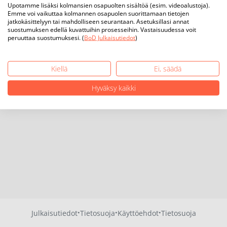
Upotamme lisäksi kolmansien osapuolten sisältöä (esim. videoalustoja).
Emme voi vaikuttaa kolmannen osapuolen suorittamaan tietojen
jatkokäsittelyyn tai mahdolliseen seurantaan. Asetuksillasi annat
suostumuksen edellä kuvattuihin prosesseihin. Vastaisuudessa voit
peruuttaa suostumuksesi. (
BoD Julkaisutiedot
)
Kiellä
Ei, säädä
Hyväksy kaikki
·
·
·
Julkaisutiedot
Tietosuoja
Käyttöehdot
Tietosuoja