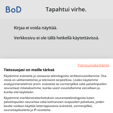
Tapahtui virhe.
Kirjaa ei voida näyttää.
Verkkosivu ei ole tällä hetkellä käytettävissä.
Tietosuojakäytäntö
Tietosuojasi on meille tärkeä
Käytämme evästeitä ja vastaavia teknologioita verkkosivustollamme. Osa
niistä on välttämättömiä ja teknisesti tarpeellisia. Lisäksi käytämme
analyysimenetelmiä (esim. evästeitä tai sormenjälkiä sekä palvelinpuolen
seurantaa) mitataksemme, kuinka usein sivustollamme vieraillaan ja
kuinka sitä käytetään.
Käytämme markkinointitarkoituksiin seurantateknologioita kuten
palvelinpuolen seurantaa sekä kolmansien osapuolien palveluita, joiden
kautta voidaan käyttää laiteriippuvaisia evästeitä, sormenjälkiä,
seurantapikseleitä ja IP-osoitteita.