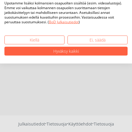
Upotamme lisäksi kolmansien osapuolten sisältöä (esim. videoalustoja).
Emme voi vaikuttaa kolmannen osapuolen suorittamaan tietojen
jatkokäsittelyyn tai mahdolliseen seurantaan. Asetuksillasi annat
suostumuksen edellä kuvattuihin prosesseihin. Vastaisuudessa voit
peruuttaa suostumuksesi. (
BoD Julkaisutiedot
)
Kiellä
Ei, säädä
Hyväksy kaikki
·
·
·
Julkaisutiedot
Tietosuoja
Käyttöehdot
Tietosuoja