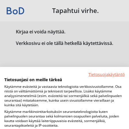
Tapahtui virhe.
Kirjaa ei voida näyttää.
Verkkosivu ei ole tällä hetkellä käytettävissä.
Tietosuojakäytäntö
Tietosuojasi on meille tärkeä
Käytämme evästeitä ja vastaavia teknologioita verkkosivustollamme. Osa
niistä on välttämättömiä ja teknisesti tarpeellisia. Lisäksi käytämme
analyysimenetelmiä (esim. evästeitä tai sormenjälkiä sekä palvelinpuolen
seurantaa) mitataksemme, kuinka usein sivustollamme vieraillaan ja
kuinka sitä käytetään.
Käytämme markkinointitarkoituksiin seurantateknologioita kuten
palvelinpuolen seurantaa sekä kolmansien osapuolien palveluita, joiden
kautta voidaan käyttää laiteriippuvaisia evästeitä, sormenjälkiä,
seurantapikseleitä ja IP-osoitteita.