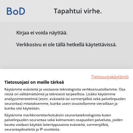
Tapahtui virhe.
Kirjaa ei voida näyttää.
Verkkosivu ei ole tällä hetkellä käytettävissä.
Tietosuojakäytäntö
Tietosuojasi on meille tärkeä
Käytämme evästeitä ja vastaavia teknologioita verkkosivustollamme. Osa
niistä on välttämättömiä ja teknisesti tarpeellisia. Lisäksi käytämme
analyysimenetelmiä (esim. evästeitä tai sormenjälkiä sekä palvelinpuolen
seurantaa) mitataksemme, kuinka usein sivustollamme vieraillaan ja
kuinka sitä käytetään.
Käytämme markkinointitarkoituksiin seurantateknologioita kuten
palvelinpuolen seurantaa sekä kolmansien osapuolien palveluita, joiden
kautta voidaan käyttää laiteriippuvaisia evästeitä, sormenjälkiä,
seurantapikseleitä ja IP-osoitteita.