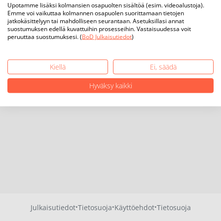
Upotamme lisäksi kolmansien osapuolten sisältöä (esim. videoalustoja).
Emme voi vaikuttaa kolmannen osapuolen suorittamaan tietojen
jatkokäsittelyyn tai mahdolliseen seurantaan. Asetuksillasi annat
suostumuksen edellä kuvattuihin prosesseihin. Vastaisuudessa voit
peruuttaa suostumuksesi. (
BoD Julkaisutiedot
)
Kiellä
Ei, säädä
Hyväksy kaikki
·
·
·
Julkaisutiedot
Tietosuoja
Käyttöehdot
Tietosuoja