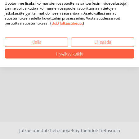
Upotamme lisäksi kolmansien osapuolten sisältöä (esim. videoalustoja).
Emme voi vaikuttaa kolmannen osapuolen suorittamaan tietojen
jatkokäsittelyyn tai mahdolliseen seurantaan. Asetuksillasi annat
suostumuksen edellä kuvattuihin prosesseihin. Vastaisuudessa voit
peruuttaa suostumuksesi. (
BoD Julkaisutiedot
)
Kiellä
Ei, säädä
Hyväksy kaikki
·
·
·
Julkaisutiedot
Tietosuoja
Käyttöehdot
Tietosuoja