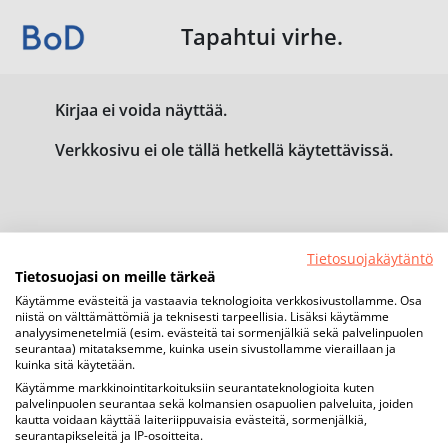
Tapahtui virhe.
Kirjaa ei voida näyttää.
Verkkosivu ei ole tällä hetkellä käytettävissä.
Tietosuojakäytäntö
Tietosuojasi on meille tärkeä
Käytämme evästeitä ja vastaavia teknologioita verkkosivustollamme. Osa
niistä on välttämättömiä ja teknisesti tarpeellisia. Lisäksi käytämme
analyysimenetelmiä (esim. evästeitä tai sormenjälkiä sekä palvelinpuolen
seurantaa) mitataksemme, kuinka usein sivustollamme vieraillaan ja
kuinka sitä käytetään.
Käytämme markkinointitarkoituksiin seurantateknologioita kuten
palvelinpuolen seurantaa sekä kolmansien osapuolien palveluita, joiden
kautta voidaan käyttää laiteriippuvaisia evästeitä, sormenjälkiä,
seurantapikseleitä ja IP-osoitteita.