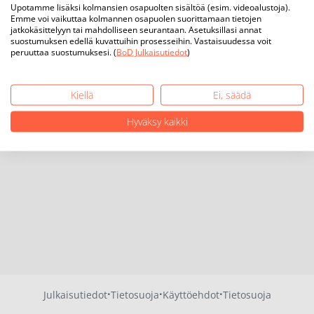
Upotamme lisäksi kolmansien osapuolten sisältöä (esim. videoalustoja).
Emme voi vaikuttaa kolmannen osapuolen suorittamaan tietojen
jatkokäsittelyyn tai mahdolliseen seurantaan. Asetuksillasi annat
suostumuksen edellä kuvattuihin prosesseihin. Vastaisuudessa voit
peruuttaa suostumuksesi. (
BoD Julkaisutiedot
)
Kiellä
Ei, säädä
Hyväksy kaikki
·
·
·
Julkaisutiedot
Tietosuoja
Käyttöehdot
Tietosuoja