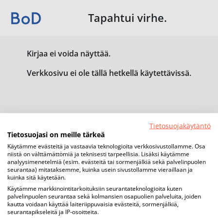
Tapahtui virhe.
Kirjaa ei voida näyttää.
Verkkosivu ei ole tällä hetkellä käytettävissä.
Tietosuojakäytäntö
Tietosuojasi on meille tärkeä
Käytämme evästeitä ja vastaavia teknologioita verkkosivustollamme. Osa
niistä on välttämättömiä ja teknisesti tarpeellisia. Lisäksi käytämme
analyysimenetelmiä (esim. evästeitä tai sormenjälkiä sekä palvelinpuolen
seurantaa) mitataksemme, kuinka usein sivustollamme vieraillaan ja
kuinka sitä käytetään.
Käytämme markkinointitarkoituksiin seurantateknologioita kuten
palvelinpuolen seurantaa sekä kolmansien osapuolien palveluita, joiden
kautta voidaan käyttää laiteriippuvaisia evästeitä, sormenjälkiä,
seurantapikseleitä ja IP-osoitteita.