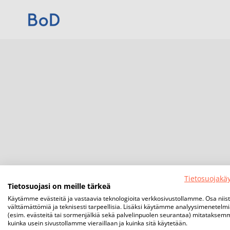
Tietosuojakä
Tietosuojasi on meille tärkeä
Käytämme evästeitä ja vastaavia teknologioita verkkosivustollamme. Osa niis
välttämättömiä ja teknisesti tarpeellisia. Lisäksi käytämme analyysimenetelm
(esim. evästeitä tai sormenjälkiä sekä palvelinpuolen seurantaa) mitataksem
kuinka usein sivustollamme vieraillaan ja kuinka sitä käytetään.