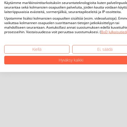
Käytämme markkinointitarkoituksiin seurantateknologioita kuten palvelinpuol
seurantaa sekä kolmansien osapuolien palveluita, joiden kautta voidaan käytt
laiteriippuvaisia evästeitä, sormenjälkiä, seurantapikseleitä ja IP-osoitteita.
Upotamme lisäksi kolmansien osapuolten sisältöä (esim. videoalustoja). Emm
vaikuttaa kolmannen osapuolen suorittamaan tietojen jatkokäsittelyyn tai
mahdolliseen seurantaan. Asetuksillasi annat suostumuksen edellä kuvattuihi
prosesseihin. Vastaisuudessa voit peruuttaa suostumuksesi. (
BoD Julkaisutied
Kiellä
Ei, säädä
Hyväksy kaikki