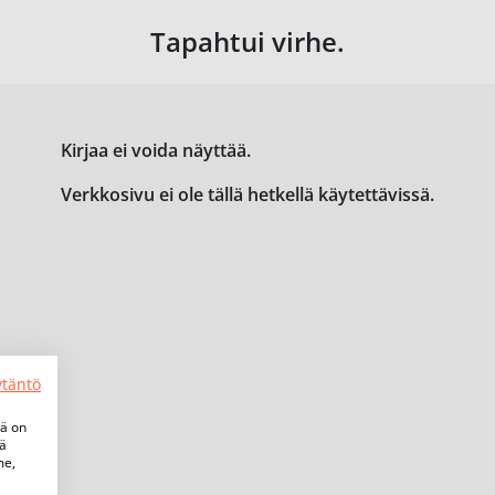
Tapahtui virhe.
Kirjaa ei voida näyttää.
Verkkosivu ei ole tällä hetkellä käytettävissä.
ytäntö
tä on
iä
me,