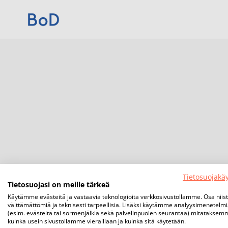
Tietosuojakä
Tietosuojasi on meille tärkeä
Käytämme evästeitä ja vastaavia teknologioita verkkosivustollamme. Osa niis
välttämättömiä ja teknisesti tarpeellisia. Lisäksi käytämme analyysimenetelm
(esim. evästeitä tai sormenjälkiä sekä palvelinpuolen seurantaa) mitataksem
kuinka usein sivustollamme vieraillaan ja kuinka sitä käytetään.