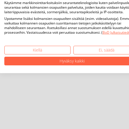
Käytämme markkinointitarkoituksiin seurantateknologioita kuten palvelinpuol
seurantaa sekä kolmansien osapuolien palveluita, joiden kautta voidaan käytt
laiteriippuvaisia evästeitä, sormenjälkiä, seurantapikseleitä ja IP-osoitteita.
Upotamme lisäksi kolmansien osapuolten sisältöä (esim. videoalustoja). Emm
vaikuttaa kolmannen osapuolen suorittamaan tietojen jatkokäsittelyyn tai
mahdolliseen seurantaan. Asetuksillasi annat suostumuksen edellä kuvattuihi
prosesseihin. Vastaisuudessa voit peruuttaa suostumuksesi. (
BoD Julkaisutied
Kiellä
Ei, säädä
Hyväksy kaikki