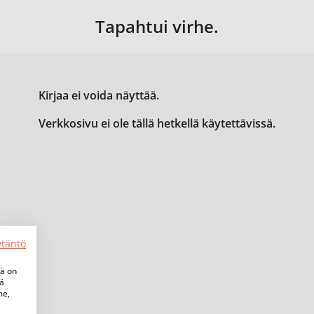
Tapahtui virhe.
Kirjaa ei voida näyttää.
Verkkosivu ei ole tällä hetkellä käytettävissä.
ytäntö
tä on
iä
me,