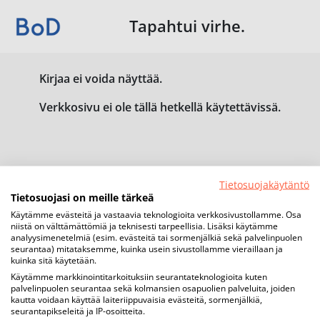
Tapahtui virhe.
Kirjaa ei voida näyttää.
Verkkosivu ei ole tällä hetkellä käytettävissä.
Tietosuojakäytäntö
Tietosuojasi on meille tärkeä
Käytämme evästeitä ja vastaavia teknologioita verkkosivustollamme. Osa
niistä on välttämättömiä ja teknisesti tarpeellisia. Lisäksi käytämme
analyysimenetelmiä (esim. evästeitä tai sormenjälkiä sekä palvelinpuolen
seurantaa) mitataksemme, kuinka usein sivustollamme vieraillaan ja
kuinka sitä käytetään.
Käytämme markkinointitarkoituksiin seurantateknologioita kuten
palvelinpuolen seurantaa sekä kolmansien osapuolien palveluita, joiden
kautta voidaan käyttää laiteriippuvaisia evästeitä, sormenjälkiä,
seurantapikseleitä ja IP-osoitteita.