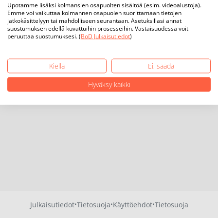
Upotamme lisäksi kolmansien osapuolten sisältöä (esim. videoalustoja).
Emme voi vaikuttaa kolmannen osapuolen suorittamaan tietojen
jatkokäsittelyyn tai mahdolliseen seurantaan. Asetuksillasi annat
suostumuksen edellä kuvattuihin prosesseihin. Vastaisuudessa voit
peruuttaa suostumuksesi. (
BoD Julkaisutiedot
)
Kiellä
Ei, säädä
Hyväksy kaikki
·
·
·
Julkaisutiedot
Tietosuoja
Käyttöehdot
Tietosuoja