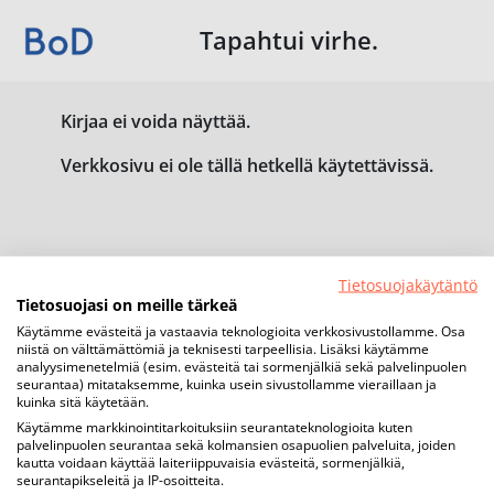
Tapahtui virhe.
Kirjaa ei voida näyttää.
Verkkosivu ei ole tällä hetkellä käytettävissä.
Tietosuojakäytäntö
Tietosuojasi on meille tärkeä
Käytämme evästeitä ja vastaavia teknologioita verkkosivustollamme. Osa
niistä on välttämättömiä ja teknisesti tarpeellisia. Lisäksi käytämme
analyysimenetelmiä (esim. evästeitä tai sormenjälkiä sekä palvelinpuolen
seurantaa) mitataksemme, kuinka usein sivustollamme vieraillaan ja
kuinka sitä käytetään.
Käytämme markkinointitarkoituksiin seurantateknologioita kuten
palvelinpuolen seurantaa sekä kolmansien osapuolien palveluita, joiden
kautta voidaan käyttää laiteriippuvaisia evästeitä, sormenjälkiä,
seurantapikseleitä ja IP-osoitteita.