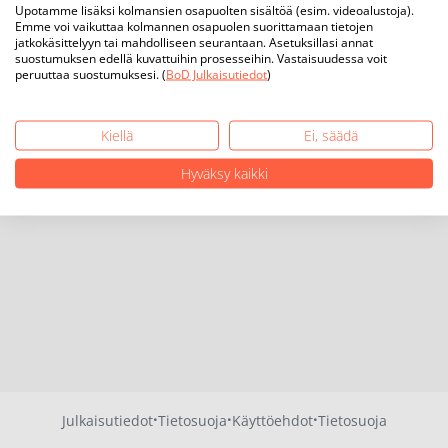
Upotamme lisäksi kolmansien osapuolten sisältöä (esim. videoalustoja).
Emme voi vaikuttaa kolmannen osapuolen suorittamaan tietojen
jatkokäsittelyyn tai mahdolliseen seurantaan. Asetuksillasi annat
suostumuksen edellä kuvattuihin prosesseihin. Vastaisuudessa voit
peruuttaa suostumuksesi. (
BoD Julkaisutiedot
)
Kiellä
Ei, säädä
Hyväksy kaikki
·
·
·
Julkaisutiedot
Tietosuoja
Käyttöehdot
Tietosuoja