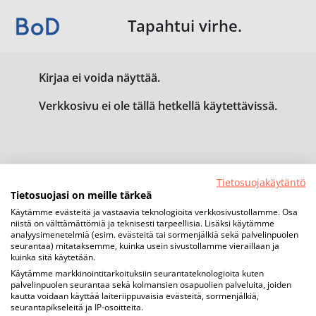
Tapahtui virhe.
Kirjaa ei voida näyttää.
Verkkosivu ei ole tällä hetkellä käytettävissä.
Tietosuojakäytäntö
Tietosuojasi on meille tärkeä
Käytämme evästeitä ja vastaavia teknologioita verkkosivustollamme. Osa
niistä on välttämättömiä ja teknisesti tarpeellisia. Lisäksi käytämme
analyysimenetelmiä (esim. evästeitä tai sormenjälkiä sekä palvelinpuolen
seurantaa) mitataksemme, kuinka usein sivustollamme vieraillaan ja
kuinka sitä käytetään.
Käytämme markkinointitarkoituksiin seurantateknologioita kuten
palvelinpuolen seurantaa sekä kolmansien osapuolien palveluita, joiden
kautta voidaan käyttää laiteriippuvaisia evästeitä, sormenjälkiä,
seurantapikseleitä ja IP-osoitteita.