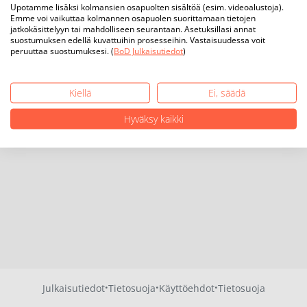
Upotamme lisäksi kolmansien osapuolten sisältöä (esim. videoalustoja).
Emme voi vaikuttaa kolmannen osapuolen suorittamaan tietojen
jatkokäsittelyyn tai mahdolliseen seurantaan. Asetuksillasi annat
suostumuksen edellä kuvattuihin prosesseihin. Vastaisuudessa voit
peruuttaa suostumuksesi. (
BoD Julkaisutiedot
)
Kiellä
Ei, säädä
Hyväksy kaikki
·
·
·
Julkaisutiedot
Tietosuoja
Käyttöehdot
Tietosuoja