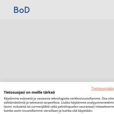
Tietosuojakä
Tietosuojasi on meille tärkeä
Käytämme evästeitä ja vastaavia teknologioita verkkosivustollamme. Osa niis
välttämättömiä ja teknisesti tarpeellisia. Lisäksi käytämme analyysimenetelm
(esim. evästeitä tai sormenjälkiä sekä palvelinpuolen seurantaa) mitataksem
kuinka usein sivustollamme vieraillaan ja kuinka sitä käytetään.