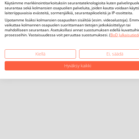
Käytämme markkinointitarkoituksiin seurantateknologioita kuten palvelinpuol
seurantaa sekä kolmansien osapuolien palveluita, joiden kautta voidaan käytt
laiteriippuvaisia evästeitä, sormenjälkiä, seurantapikseleitä ja IP-osoitteita.
Upotamme lisäksi kolmansien osapuolten sisältöä (esim. videoalustoja). Emm
vaikuttaa kolmannen osapuolen suorittamaan tietojen jatkokäsittelyyn tai
mahdolliseen seurantaan. Asetuksillasi annat suostumuksen edellä kuvattuihi
prosesseihin. Vastaisuudessa voit peruuttaa suostumuksesi. (
BoD Julkaisutied
Kiellä
Ei, säädä
Hyväksy kaikki