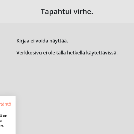
Tapahtui virhe.
Kirjaa ei voida näyttää.
Verkkosivu ei ole tällä hetkellä käytettävissä.
ytäntö
tä on
iä
me,