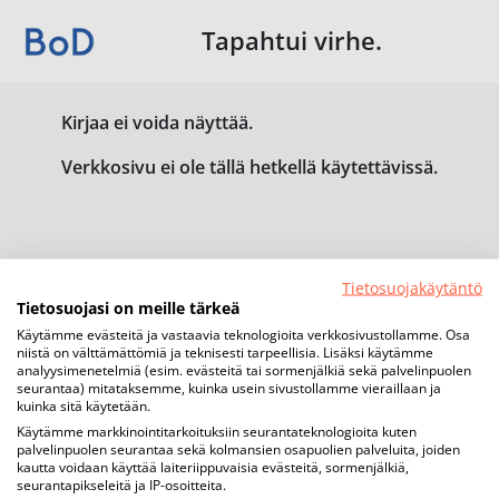
Tapahtui virhe.
Kirjaa ei voida näyttää.
Verkkosivu ei ole tällä hetkellä käytettävissä.
Tietosuojakäytäntö
Tietosuojasi on meille tärkeä
Käytämme evästeitä ja vastaavia teknologioita verkkosivustollamme. Osa
niistä on välttämättömiä ja teknisesti tarpeellisia. Lisäksi käytämme
analyysimenetelmiä (esim. evästeitä tai sormenjälkiä sekä palvelinpuolen
seurantaa) mitataksemme, kuinka usein sivustollamme vieraillaan ja
kuinka sitä käytetään.
Käytämme markkinointitarkoituksiin seurantateknologioita kuten
palvelinpuolen seurantaa sekä kolmansien osapuolien palveluita, joiden
kautta voidaan käyttää laiteriippuvaisia evästeitä, sormenjälkiä,
seurantapikseleitä ja IP-osoitteita.