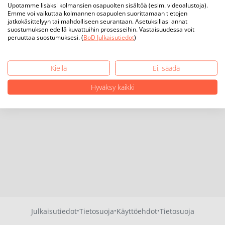
Upotamme lisäksi kolmansien osapuolten sisältöä (esim. videoalustoja).
Emme voi vaikuttaa kolmannen osapuolen suorittamaan tietojen
jatkokäsittelyyn tai mahdolliseen seurantaan. Asetuksillasi annat
suostumuksen edellä kuvattuihin prosesseihin. Vastaisuudessa voit
peruuttaa suostumuksesi. (
BoD Julkaisutiedot
)
Kiellä
Ei, säädä
Hyväksy kaikki
·
·
·
Julkaisutiedot
Tietosuoja
Käyttöehdot
Tietosuoja