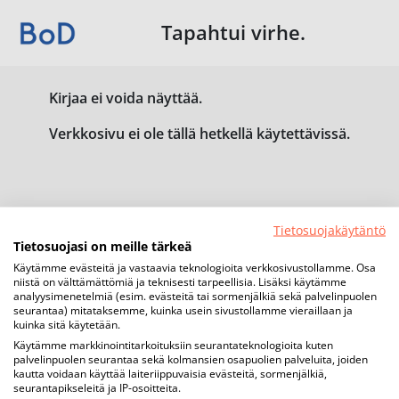
Tapahtui virhe.
Kirjaa ei voida näyttää.
Verkkosivu ei ole tällä hetkellä käytettävissä.
Tietosuojakäytäntö
Tietosuojasi on meille tärkeä
Käytämme evästeitä ja vastaavia teknologioita verkkosivustollamme. Osa
niistä on välttämättömiä ja teknisesti tarpeellisia. Lisäksi käytämme
analyysimenetelmiä (esim. evästeitä tai sormenjälkiä sekä palvelinpuolen
seurantaa) mitataksemme, kuinka usein sivustollamme vieraillaan ja
kuinka sitä käytetään.
Käytämme markkinointitarkoituksiin seurantateknologioita kuten
palvelinpuolen seurantaa sekä kolmansien osapuolien palveluita, joiden
kautta voidaan käyttää laiteriippuvaisia evästeitä, sormenjälkiä,
seurantapikseleitä ja IP-osoitteita.