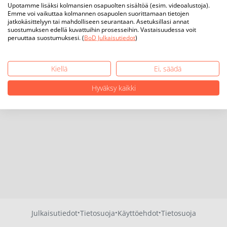
Upotamme lisäksi kolmansien osapuolten sisältöä (esim. videoalustoja).
Emme voi vaikuttaa kolmannen osapuolen suorittamaan tietojen
jatkokäsittelyyn tai mahdolliseen seurantaan. Asetuksillasi annat
suostumuksen edellä kuvattuihin prosesseihin. Vastaisuudessa voit
peruuttaa suostumuksesi. (
BoD Julkaisutiedot
)
Kiellä
Ei, säädä
Hyväksy kaikki
·
·
·
Julkaisutiedot
Tietosuoja
Käyttöehdot
Tietosuoja