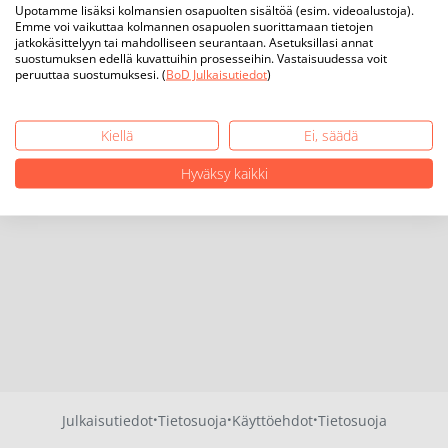
Upotamme lisäksi kolmansien osapuolten sisältöä (esim. videoalustoja).
Emme voi vaikuttaa kolmannen osapuolen suorittamaan tietojen
jatkokäsittelyyn tai mahdolliseen seurantaan. Asetuksillasi annat
suostumuksen edellä kuvattuihin prosesseihin. Vastaisuudessa voit
peruuttaa suostumuksesi. (
BoD Julkaisutiedot
)
Kiellä
Ei, säädä
Hyväksy kaikki
·
·
·
Julkaisutiedot
Tietosuoja
Käyttöehdot
Tietosuoja