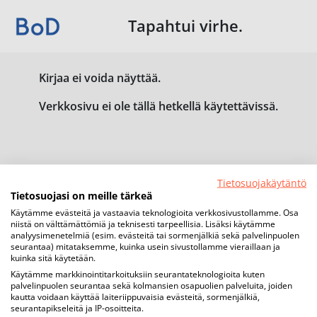
Tapahtui virhe.
Kirjaa ei voida näyttää.
Verkkosivu ei ole tällä hetkellä käytettävissä.
Tietosuojakäytäntö
Tietosuojasi on meille tärkeä
Käytämme evästeitä ja vastaavia teknologioita verkkosivustollamme. Osa
niistä on välttämättömiä ja teknisesti tarpeellisia. Lisäksi käytämme
analyysimenetelmiä (esim. evästeitä tai sormenjälkiä sekä palvelinpuolen
seurantaa) mitataksemme, kuinka usein sivustollamme vieraillaan ja
kuinka sitä käytetään.
Käytämme markkinointitarkoituksiin seurantateknologioita kuten
palvelinpuolen seurantaa sekä kolmansien osapuolien palveluita, joiden
kautta voidaan käyttää laiteriippuvaisia evästeitä, sormenjälkiä,
seurantapikseleitä ja IP-osoitteita.