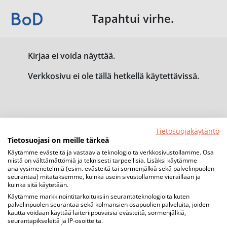
Tapahtui virhe.
Kirjaa ei voida näyttää.
Verkkosivu ei ole tällä hetkellä käytettävissä.
Tietosuojakäytäntö
Tietosuojasi on meille tärkeä
Käytämme evästeitä ja vastaavia teknologioita verkkosivustollamme. Osa
niistä on välttämättömiä ja teknisesti tarpeellisia. Lisäksi käytämme
analyysimenetelmiä (esim. evästeitä tai sormenjälkiä sekä palvelinpuolen
seurantaa) mitataksemme, kuinka usein sivustollamme vieraillaan ja
kuinka sitä käytetään.
Käytämme markkinointitarkoituksiin seurantateknologioita kuten
palvelinpuolen seurantaa sekä kolmansien osapuolien palveluita, joiden
kautta voidaan käyttää laiteriippuvaisia evästeitä, sormenjälkiä,
seurantapikseleitä ja IP-osoitteita.