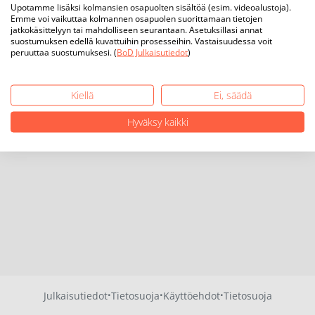
Upotamme lisäksi kolmansien osapuolten sisältöä (esim. videoalustoja).
Emme voi vaikuttaa kolmannen osapuolen suorittamaan tietojen
jatkokäsittelyyn tai mahdolliseen seurantaan. Asetuksillasi annat
suostumuksen edellä kuvattuihin prosesseihin. Vastaisuudessa voit
peruuttaa suostumuksesi. (
BoD Julkaisutiedot
)
Kiellä
Ei, säädä
Hyväksy kaikki
·
·
·
Julkaisutiedot
Tietosuoja
Käyttöehdot
Tietosuoja