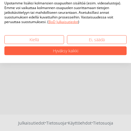
Upotamme lisäksi kolmansien osapuolten sisältöä (esim. videoalustoja).
Emme voi vaikuttaa kolmannen osapuolen suorittamaan tietojen
jatkokäsittelyyn tai mahdolliseen seurantaan. Asetuksillasi annat
suostumuksen edellä kuvattuihin prosesseihin. Vastaisuudessa voit
peruuttaa suostumuksesi. (
BoD Julkaisutiedot
)
Kiellä
Ei, säädä
Hyväksy kaikki
·
·
·
Julkaisutiedot
Tietosuoja
Käyttöehdot
Tietosuoja