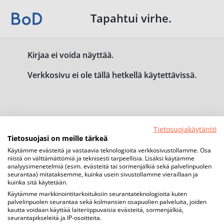
Tapahtui virhe.
Kirjaa ei voida näyttää.
Verkkosivu ei ole tällä hetkellä käytettävissä.
Tietosuojakäytäntö
Tietosuojasi on meille tärkeä
Käytämme evästeitä ja vastaavia teknologioita verkkosivustollamme. Osa
niistä on välttämättömiä ja teknisesti tarpeellisia. Lisäksi käytämme
analyysimenetelmiä (esim. evästeitä tai sormenjälkiä sekä palvelinpuolen
seurantaa) mitataksemme, kuinka usein sivustollamme vieraillaan ja
kuinka sitä käytetään.
Käytämme markkinointitarkoituksiin seurantateknologioita kuten
palvelinpuolen seurantaa sekä kolmansien osapuolien palveluita, joiden
kautta voidaan käyttää laiteriippuvaisia evästeitä, sormenjälkiä,
seurantapikseleitä ja IP-osoitteita.