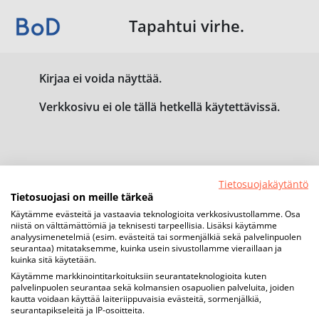
Tapahtui virhe.
Kirjaa ei voida näyttää.
Verkkosivu ei ole tällä hetkellä käytettävissä.
Tietosuojakäytäntö
Tietosuojasi on meille tärkeä
Käytämme evästeitä ja vastaavia teknologioita verkkosivustollamme. Osa
niistä on välttämättömiä ja teknisesti tarpeellisia. Lisäksi käytämme
analyysimenetelmiä (esim. evästeitä tai sormenjälkiä sekä palvelinpuolen
seurantaa) mitataksemme, kuinka usein sivustollamme vieraillaan ja
kuinka sitä käytetään.
Käytämme markkinointitarkoituksiin seurantateknologioita kuten
palvelinpuolen seurantaa sekä kolmansien osapuolien palveluita, joiden
kautta voidaan käyttää laiteriippuvaisia evästeitä, sormenjälkiä,
seurantapikseleitä ja IP-osoitteita.