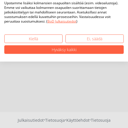
Upotamme lisäksi kolmansien osapuolten sisältöä (esim. videoalustoja).
Emme voi vaikuttaa kolmannen osapuolen suorittamaan tietojen
jatkokäsittelyyn tai mahdolliseen seurantaan. Asetuksillasi annat
suostumuksen edellä kuvattuihin prosesseihin. Vastaisuudessa voit
peruuttaa suostumuksesi. (
BoD Julkaisutiedot
)
Kiellä
Ei, säädä
Hyväksy kaikki
·
·
·
Julkaisutiedot
Tietosuoja
Käyttöehdot
Tietosuoja