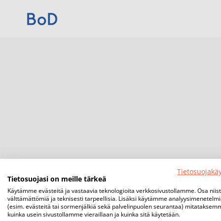
Tietosuojakä
Tietosuojasi on meille tärkeä
Käytämme evästeitä ja vastaavia teknologioita verkkosivustollamme. Osa niis
välttämättömiä ja teknisesti tarpeellisia. Lisäksi käytämme analyysimenetelm
(esim. evästeitä tai sormenjälkiä sekä palvelinpuolen seurantaa) mitataksem
kuinka usein sivustollamme vieraillaan ja kuinka sitä käytetään.