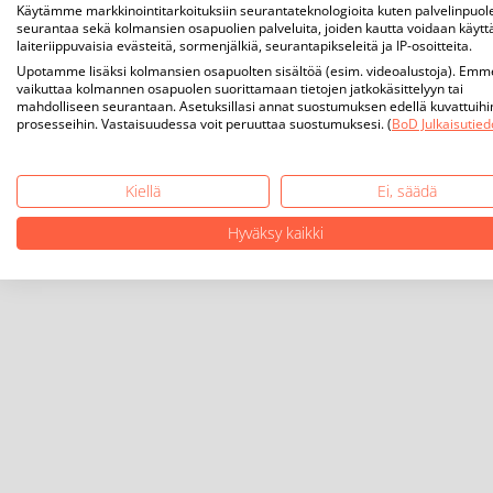
Käytämme markkinointitarkoituksiin seurantateknologioita kuten palvelinpuol
seurantaa sekä kolmansien osapuolien palveluita, joiden kautta voidaan käytt
laiteriippuvaisia evästeitä, sormenjälkiä, seurantapikseleitä ja IP-osoitteita.
Upotamme lisäksi kolmansien osapuolten sisältöä (esim. videoalustoja). Emm
vaikuttaa kolmannen osapuolen suorittamaan tietojen jatkokäsittelyyn tai
mahdolliseen seurantaan. Asetuksillasi annat suostumuksen edellä kuvattuihi
prosesseihin. Vastaisuudessa voit peruuttaa suostumuksesi. (
BoD Julkaisutied
Kiellä
Ei, säädä
Hyväksy kaikki