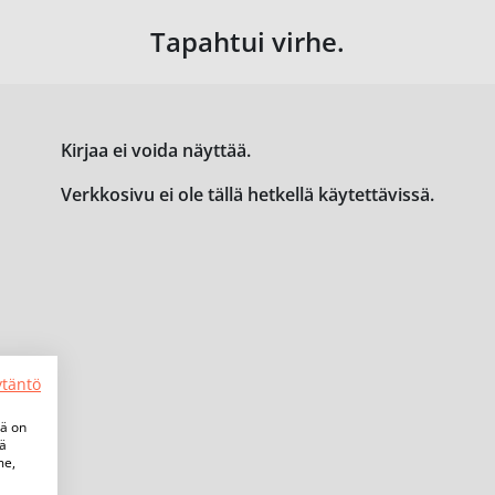
Tapahtui virhe.
Kirjaa ei voida näyttää.
Verkkosivu ei ole tällä hetkellä käytettävissä.
ytäntö
tä on
iä
me,