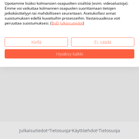
Upotamme lisäksi kolmansien osapuolten sisältöä (esim. videoalustoja).
Emme voi vaikuttaa kolmannen osapuolen suorittamaan tietojen
jatkokäsittelyyn tai mahdolliseen seurantaan. Asetuksillasi annat
suostumuksen edellä kuvattuihin prosesseihin. Vastaisuudessa voit
peruuttaa suostumuksesi. (
BoD Julkaisutiedot
)
Kiellä
Ei, säädä
Hyväksy kaikki
·
·
·
Julkaisutiedot
Tietosuoja
Käyttöehdot
Tietosuoja