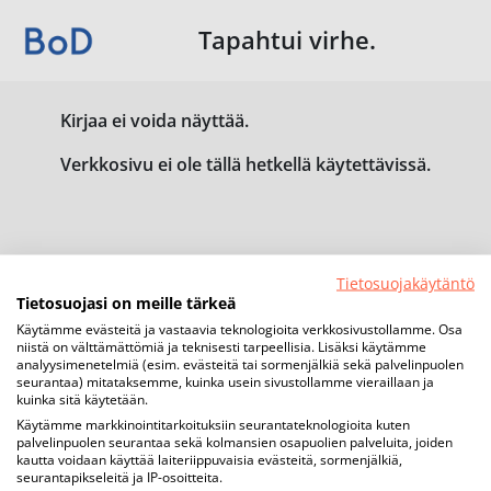
Tapahtui virhe.
Kirjaa ei voida näyttää.
Verkkosivu ei ole tällä hetkellä käytettävissä.
Tietosuojakäytäntö
Tietosuojasi on meille tärkeä
Käytämme evästeitä ja vastaavia teknologioita verkkosivustollamme. Osa
niistä on välttämättömiä ja teknisesti tarpeellisia. Lisäksi käytämme
analyysimenetelmiä (esim. evästeitä tai sormenjälkiä sekä palvelinpuolen
seurantaa) mitataksemme, kuinka usein sivustollamme vieraillaan ja
kuinka sitä käytetään.
Käytämme markkinointitarkoituksiin seurantateknologioita kuten
palvelinpuolen seurantaa sekä kolmansien osapuolien palveluita, joiden
kautta voidaan käyttää laiteriippuvaisia evästeitä, sormenjälkiä,
seurantapikseleitä ja IP-osoitteita.