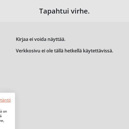
Tapahtui virhe.
Kirjaa ei voida näyttää.
Verkkosivu ei ole tällä hetkellä käytettävissä.
ytäntö
tä on
iä
me,