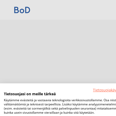
Tietosuojakä
Tietosuojasi on meille tärkeä
Käytämme evästeitä ja vastaavia teknologioita verkkosivustollamme. Osa niis
välttämättömiä ja teknisesti tarpeellisia. Lisäksi käytämme analyysimenetelm
(esim. evästeitä tai sormenjälkiä sekä palvelinpuolen seurantaa) mitataksem
kuinka usein sivustollamme vieraillaan ja kuinka sitä käytetään.