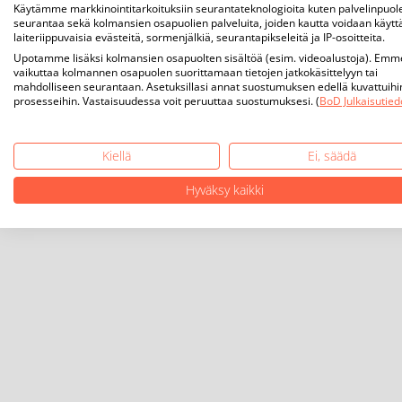
Käytämme markkinointitarkoituksiin seurantateknologioita kuten palvelinpuol
seurantaa sekä kolmansien osapuolien palveluita, joiden kautta voidaan käytt
laiteriippuvaisia evästeitä, sormenjälkiä, seurantapikseleitä ja IP-osoitteita.
Upotamme lisäksi kolmansien osapuolten sisältöä (esim. videoalustoja). Emm
vaikuttaa kolmannen osapuolen suorittamaan tietojen jatkokäsittelyyn tai
mahdolliseen seurantaan. Asetuksillasi annat suostumuksen edellä kuvattuihi
prosesseihin. Vastaisuudessa voit peruuttaa suostumuksesi. (
BoD Julkaisutied
Kiellä
Ei, säädä
Hyväksy kaikki