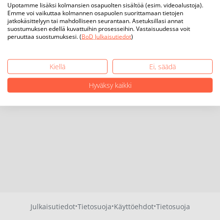
Upotamme lisäksi kolmansien osapuolten sisältöä (esim. videoalustoja).
Emme voi vaikuttaa kolmannen osapuolen suorittamaan tietojen
jatkokäsittelyyn tai mahdolliseen seurantaan. Asetuksillasi annat
suostumuksen edellä kuvattuihin prosesseihin. Vastaisuudessa voit
peruuttaa suostumuksesi. (
BoD Julkaisutiedot
)
Kiellä
Ei, säädä
Hyväksy kaikki
·
·
·
Julkaisutiedot
Tietosuoja
Käyttöehdot
Tietosuoja