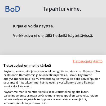
Tapahtui virhe.
Kirjaa ei voida näyttää.
Verkkosivu ei ole tällä hetkellä käytettävissä.
Tietosuojakäytäntö
Tietosuojasi on meille tärkeä
Käytämme evästeitä ja vastaavia teknologioita verkkosivustollamme. Osa
niistä on välttämättömiä ja teknisesti tarpeellisia. Lisäksi käytämme
analyysimenetelmiä (esim. evästeitä tai sormenjälkiä sekä palvelinpuolen
seurantaa) mitataksemme, kuinka usein sivustollamme vieraillaan ja
kuinka sitä käytetään.
Käytämme markkinointitarkoituksiin seurantateknologioita kuten
palvelinpuolen seurantaa sekä kolmansien osapuolien palveluita, joiden
kautta voidaan käyttää laiteriippuvaisia evästeitä, sormenjälkiä,
seurantapikseleitä ja IP-osoitteita.