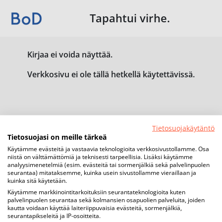
Tapahtui virhe.
Kirjaa ei voida näyttää.
Verkkosivu ei ole tällä hetkellä käytettävissä.
Tietosuojakäytäntö
Tietosuojasi on meille tärkeä
Käytämme evästeitä ja vastaavia teknologioita verkkosivustollamme. Osa
niistä on välttämättömiä ja teknisesti tarpeellisia. Lisäksi käytämme
analyysimenetelmiä (esim. evästeitä tai sormenjälkiä sekä palvelinpuolen
seurantaa) mitataksemme, kuinka usein sivustollamme vieraillaan ja
kuinka sitä käytetään.
Käytämme markkinointitarkoituksiin seurantateknologioita kuten
palvelinpuolen seurantaa sekä kolmansien osapuolien palveluita, joiden
kautta voidaan käyttää laiteriippuvaisia evästeitä, sormenjälkiä,
seurantapikseleitä ja IP-osoitteita.