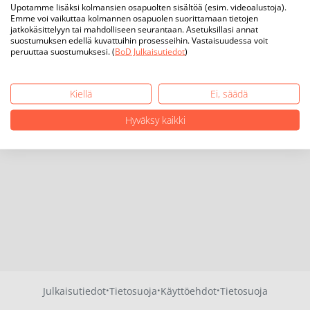
Upotamme lisäksi kolmansien osapuolten sisältöä (esim. videoalustoja).
Emme voi vaikuttaa kolmannen osapuolen suorittamaan tietojen
jatkokäsittelyyn tai mahdolliseen seurantaan. Asetuksillasi annat
suostumuksen edellä kuvattuihin prosesseihin. Vastaisuudessa voit
peruuttaa suostumuksesi. (
BoD Julkaisutiedot
)
Kiellä
Ei, säädä
Hyväksy kaikki
·
·
·
Julkaisutiedot
Tietosuoja
Käyttöehdot
Tietosuoja