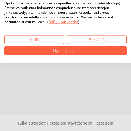
Upotamme lisäksi kolmansien osapuolten sisältöä (esim. videoalustoja).
Emme voi vaikuttaa kolmannen osapuolen suorittamaan tietojen
jatkokäsittelyyn tai mahdolliseen seurantaan. Asetuksillasi annat
suostumuksen edellä kuvattuihin prosesseihin. Vastaisuudessa voit
peruuttaa suostumuksesi. (
BoD Julkaisutiedot
)
Kiellä
Ei, säädä
Hyväksy kaikki
·
·
·
Julkaisutiedot
Tietosuoja
Käyttöehdot
Tietosuoja