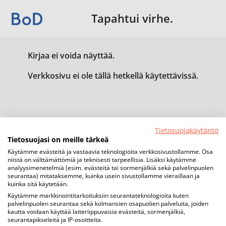
Tapahtui virhe.
Kirjaa ei voida näyttää.
Verkkosivu ei ole tällä hetkellä käytettävissä.
Tietosuojakäytäntö
Tietosuojasi on meille tärkeä
Käytämme evästeitä ja vastaavia teknologioita verkkosivustollamme. Osa
niistä on välttämättömiä ja teknisesti tarpeellisia. Lisäksi käytämme
analyysimenetelmiä (esim. evästeitä tai sormenjälkiä sekä palvelinpuolen
seurantaa) mitataksemme, kuinka usein sivustollamme vieraillaan ja
kuinka sitä käytetään.
Käytämme markkinointitarkoituksiin seurantateknologioita kuten
palvelinpuolen seurantaa sekä kolmansien osapuolien palveluita, joiden
kautta voidaan käyttää laiteriippuvaisia evästeitä, sormenjälkiä,
seurantapikseleitä ja IP-osoitteita.