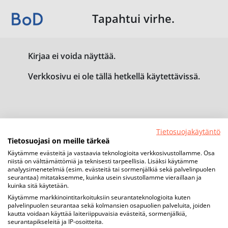
Tapahtui virhe.
Kirjaa ei voida näyttää.
Verkkosivu ei ole tällä hetkellä käytettävissä.
Tietosuojakäytäntö
Tietosuojasi on meille tärkeä
Käytämme evästeitä ja vastaavia teknologioita verkkosivustollamme. Osa
niistä on välttämättömiä ja teknisesti tarpeellisia. Lisäksi käytämme
analyysimenetelmiä (esim. evästeitä tai sormenjälkiä sekä palvelinpuolen
seurantaa) mitataksemme, kuinka usein sivustollamme vieraillaan ja
kuinka sitä käytetään.
Käytämme markkinointitarkoituksiin seurantateknologioita kuten
palvelinpuolen seurantaa sekä kolmansien osapuolien palveluita, joiden
kautta voidaan käyttää laiteriippuvaisia evästeitä, sormenjälkiä,
seurantapikseleitä ja IP-osoitteita.