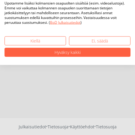
Upotamme lisäksi kolmansien osapuolten sisältöä (esim. videoalustoja).
Emme voi vaikuttaa kolmannen osapuolen suorittamaan tietojen
jatkokäsittelyyn tai mahdolliseen seurantaan. Asetuksillasi annat
suostumuksen edellä kuvattuihin prosesseihin. Vastaisuudessa voit
peruuttaa suostumuksesi. (
BoD Julkaisutiedot
)
Kiellä
Ei, säädä
Hyväksy kaikki
·
·
·
Julkaisutiedot
Tietosuoja
Käyttöehdot
Tietosuoja