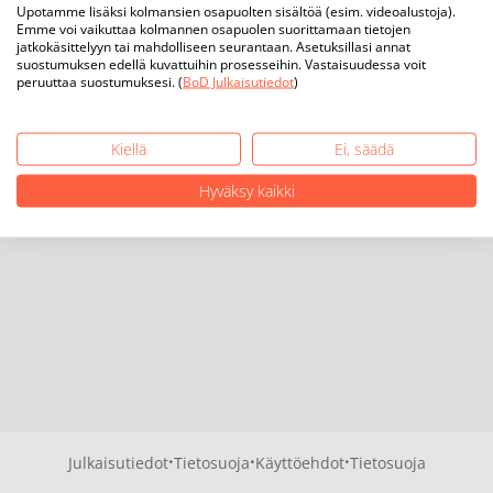
Upotamme lisäksi kolmansien osapuolten sisältöä (esim. videoalustoja).
Emme voi vaikuttaa kolmannen osapuolen suorittamaan tietojen
jatkokäsittelyyn tai mahdolliseen seurantaan. Asetuksillasi annat
suostumuksen edellä kuvattuihin prosesseihin. Vastaisuudessa voit
peruuttaa suostumuksesi. (
BoD Julkaisutiedot
)
Kiellä
Ei, säädä
Hyväksy kaikki
·
·
·
Julkaisutiedot
Tietosuoja
Käyttöehdot
Tietosuoja