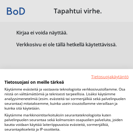
Tapahtui virhe.
Kirjaa ei voida näyttää.
Verkkosivu ei ole tällä hetkellä käytettävissä.
Tietosuojakäytäntö
Tietosuojasi on meille tärkeä
Käytämme evästeitä ja vastaavia teknologioita verkkosivustollamme. Osa
niistä on välttämättömiä ja teknisesti tarpeellisia. Lisäksi käytämme
analyysimenetelmiä (esim. evästeitä tai sormenjälkiä sekä palvelinpuolen
seurantaa) mitataksemme, kuinka usein sivustollamme vieraillaan ja
kuinka sitä käytetään.
Käytämme markkinointitarkoituksiin seurantateknologioita kuten
palvelinpuolen seurantaa sekä kolmansien osapuolien palveluita, joiden
kautta voidaan käyttää laiteriippuvaisia evästeitä, sormenjälkiä,
seurantapikseleitä ja IP-osoitteita.