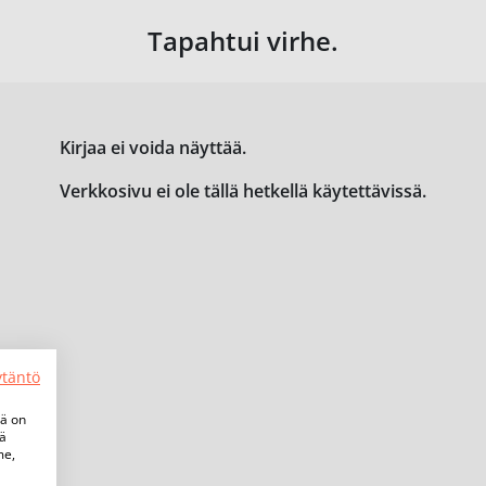
Tapahtui virhe.
Kirjaa ei voida näyttää.
Verkkosivu ei ole tällä hetkellä käytettävissä.
ytäntö
tä on
iä
me,