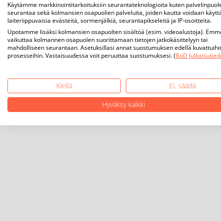
Käytämme markkinointitarkoituksiin seurantateknologioita kuten palvelinpuol
seurantaa sekä kolmansien osapuolien palveluita, joiden kautta voidaan käytt
laiteriippuvaisia evästeitä, sormenjälkiä, seurantapikseleitä ja IP-osoitteita.
Upotamme lisäksi kolmansien osapuolten sisältöä (esim. videoalustoja). Emm
vaikuttaa kolmannen osapuolen suorittamaan tietojen jatkokäsittelyyn tai
mahdolliseen seurantaan. Asetuksillasi annat suostumuksen edellä kuvattuihi
prosesseihin. Vastaisuudessa voit peruuttaa suostumuksesi. (
BoD Julkaisutied
Kiellä
Ei, säädä
Hyväksy kaikki