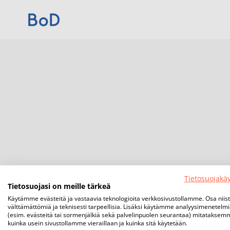
Tietosuojakä
Tietosuojasi on meille tärkeä
Käytämme evästeitä ja vastaavia teknologioita verkkosivustollamme. Osa niis
välttämättömiä ja teknisesti tarpeellisia. Lisäksi käytämme analyysimenetelm
(esim. evästeitä tai sormenjälkiä sekä palvelinpuolen seurantaa) mitataksem
kuinka usein sivustollamme vieraillaan ja kuinka sitä käytetään.