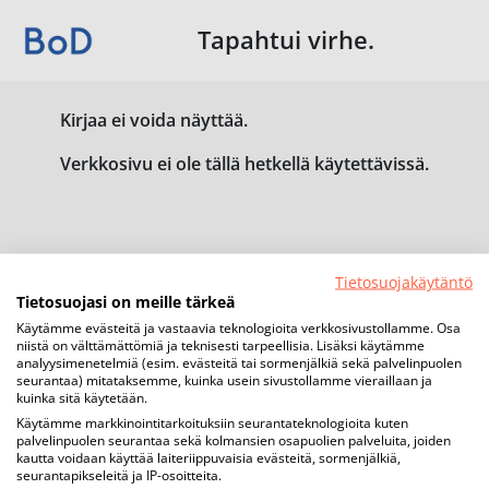
Tapahtui virhe.
Kirjaa ei voida näyttää.
Verkkosivu ei ole tällä hetkellä käytettävissä.
Tietosuojakäytäntö
Tietosuojasi on meille tärkeä
Käytämme evästeitä ja vastaavia teknologioita verkkosivustollamme. Osa
niistä on välttämättömiä ja teknisesti tarpeellisia. Lisäksi käytämme
analyysimenetelmiä (esim. evästeitä tai sormenjälkiä sekä palvelinpuolen
seurantaa) mitataksemme, kuinka usein sivustollamme vieraillaan ja
kuinka sitä käytetään.
Käytämme markkinointitarkoituksiin seurantateknologioita kuten
palvelinpuolen seurantaa sekä kolmansien osapuolien palveluita, joiden
kautta voidaan käyttää laiteriippuvaisia evästeitä, sormenjälkiä,
seurantapikseleitä ja IP-osoitteita.