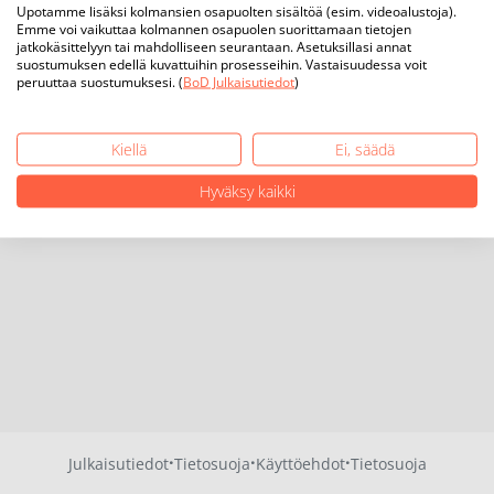
Upotamme lisäksi kolmansien osapuolten sisältöä (esim. videoalustoja).
Emme voi vaikuttaa kolmannen osapuolen suorittamaan tietojen
jatkokäsittelyyn tai mahdolliseen seurantaan. Asetuksillasi annat
suostumuksen edellä kuvattuihin prosesseihin. Vastaisuudessa voit
peruuttaa suostumuksesi. (
BoD Julkaisutiedot
)
Kiellä
Ei, säädä
Hyväksy kaikki
·
·
·
Julkaisutiedot
Tietosuoja
Käyttöehdot
Tietosuoja