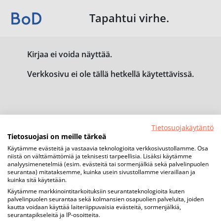
Tapahtui virhe.
Kirjaa ei voida näyttää.
Verkkosivu ei ole tällä hetkellä käytettävissä.
Tietosuojakäytäntö
Tietosuojasi on meille tärkeä
Käytämme evästeitä ja vastaavia teknologioita verkkosivustollamme. Osa
niistä on välttämättömiä ja teknisesti tarpeellisia. Lisäksi käytämme
analyysimenetelmiä (esim. evästeitä tai sormenjälkiä sekä palvelinpuolen
seurantaa) mitataksemme, kuinka usein sivustollamme vieraillaan ja
kuinka sitä käytetään.
Käytämme markkinointitarkoituksiin seurantateknologioita kuten
palvelinpuolen seurantaa sekä kolmansien osapuolien palveluita, joiden
kautta voidaan käyttää laiteriippuvaisia evästeitä, sormenjälkiä,
seurantapikseleitä ja IP-osoitteita.