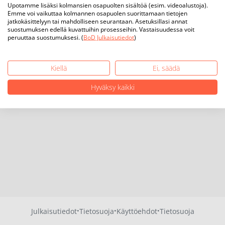
Upotamme lisäksi kolmansien osapuolten sisältöä (esim. videoalustoja).
Emme voi vaikuttaa kolmannen osapuolen suorittamaan tietojen
jatkokäsittelyyn tai mahdolliseen seurantaan. Asetuksillasi annat
suostumuksen edellä kuvattuihin prosesseihin. Vastaisuudessa voit
peruuttaa suostumuksesi. (
BoD Julkaisutiedot
)
Kiellä
Ei, säädä
Hyväksy kaikki
·
·
·
Julkaisutiedot
Tietosuoja
Käyttöehdot
Tietosuoja